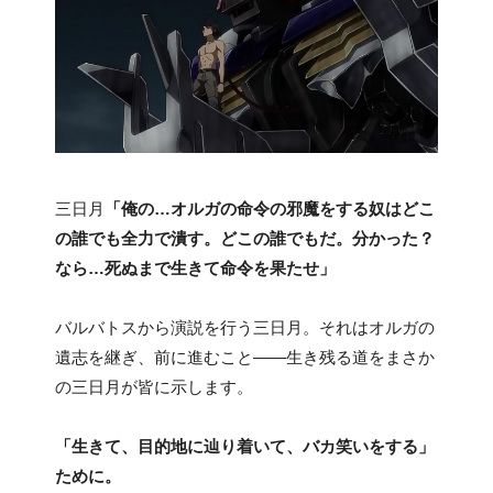
三日月
「俺の…オルガの命令の邪魔をする奴はどこ
の誰でも全力で潰す。どこの誰でもだ。分かった？
なら…死ぬまで生きて命令を果たせ」
バルバトスから演説を行う三日月。それはオルガの
遺志を継ぎ、前に進むこと――生き残る道をまさか
の三日月が皆に示します。
「生きて、目的地に辿り着いて、バカ笑いをする」
ために。