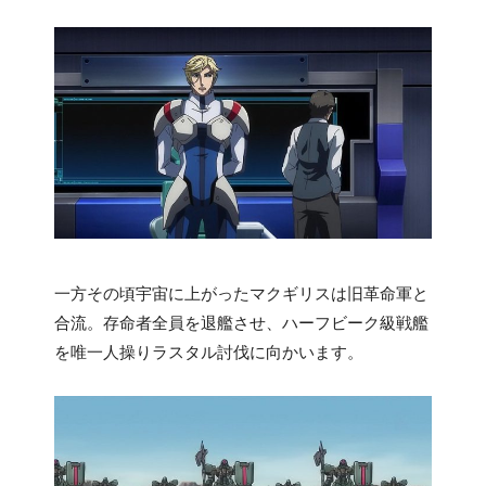
一方その頃宇宙に上がったマクギリスは旧革命軍と
合流。存命者全員を退艦させ、ハーフビーク級戦艦
を唯一人操りラスタル討伐に向かいます。