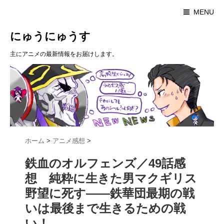
MENU
にゅうにゅうす
主にアニメの最新情報をお届けします。
ホーム
>
アニメ感想
>
鉄血のオルフェンズ／49話感
想 純粋に生きた男マクギリス
野望に死す――鉄華団最期の戦
いは最後まで生きるための戦
い！