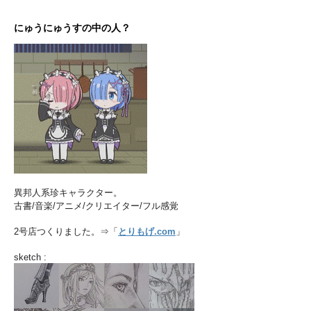
にゅうにゅうすの中の人？
異邦人系珍キャラクター。
古書/音楽/アニメ/クリエイター/フル感覚
2号店つくりました。⇒「
とりもげ.com
」
sketch :