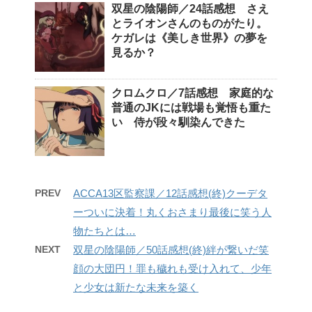
双星の陰陽師／24話感想 さえ
とライオンさんのものがたり。
ケガレは《美しき世界》の夢を
見るか？
クロムクロ／7話感想 家庭的な
普通のJKには戦場も覚悟も重た
い 侍が段々馴染んできた
PREV
ACCA13区監察課／12話感想(終)クーデタ
ーついに決着！丸くおさまり最後に笑う人
物たちとは…
NEXT
双星の陰陽師／50話感想(終)絆が繋いだ笑
顔の大団円！罪も穢れも受け入れて、少年
と少女は新たな未来を築く