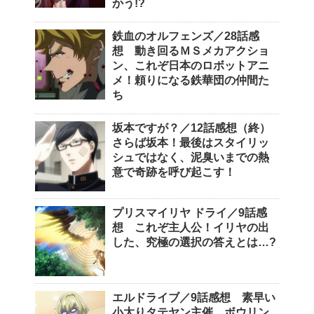
かう!?
鉄血のオルフェンズ／28話感
想 動き回るＭＳメカアクショ
ン、これぞ日本のロボットアニ
メ！頼りになる鉄華団の仲間た
ち
坂本ですが？／12話感想（終）
さらば坂本！最後はスタイリッ
シュではなく、泥臭いまでの熱
意で奇跡を呼び起こす！
プリスマイリヤ ドライ／9話感
想 これぞ主人公！イリヤの出
した、究極の選択の答えとは…?
エルドライブ／9話感想 素早い
小太りタテヤン主催、ボウリン