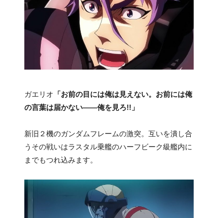
ガエリオ
「お前の目には俺は見えない。お前には俺
の言葉は届かない――俺を見ろ!!」
新旧２機のガンダムフレームの激突。互いを潰し合
うその戦いはラスタル乗艦のハーフビーク級艦内に
までもつれ込みます。