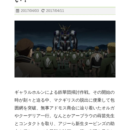
2017/04/03
2017/04/11
ギャラルホルンによる鉄華団掃討作戦。その開始の
時が刻々と迫る中、マクギリスの脱出に便乗して包
囲網を突破、無事アドモス商会に辿り着いたオルガ
やクーデリア一行。なんとかアーブラウの蒔苗先生
とコンタクトを取り、アジーら新生タービンズの助