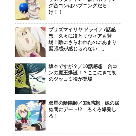
グ合コンはハプニングだら
け！！
プリズマイリヤ ドライ／7話感
想 久々に凜とリヴィアも登
場！敵にさらわれたのにあまり
緊張感が感じられない…。
坂本ですが？／10話感想 合コ
ンの魔王爆誕！？ここにきて初
のツッコミ役が登場
双星の陰陽師／3話感想 嫁の居
ぬ間にデート!? ろくろ爆発し
ろ！