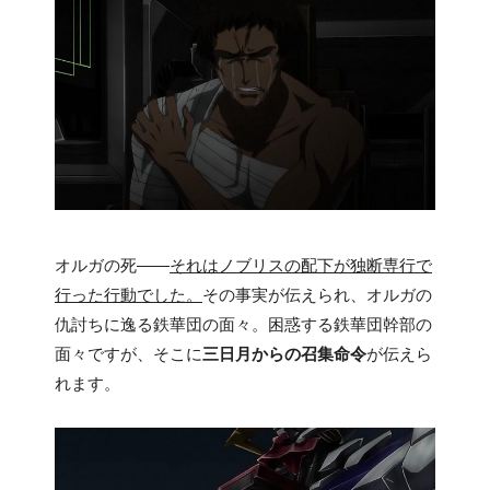
オルガの死――
それはノブリスの配下が独断専行で
行った行動でした。
その事実が伝えられ、オルガの
仇討ちに逸る鉄華団の面々。困惑する鉄華団幹部の
面々ですが、そこに
三日月からの召集命令
が伝えら
れます。