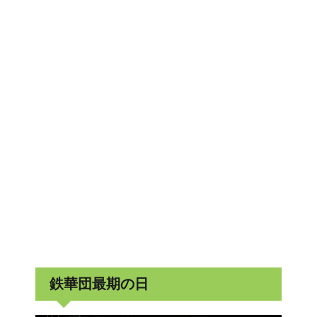
鉄華団最期の日