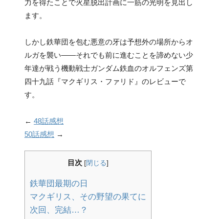
力を得たことで火星脱出計画に一筋の光明を見出し
ます。
しかし鉄華団を包む悪意の牙は予想外の場所からオ
ルガを襲い――それでも前に進むことを諦めない少
年達が戦う機動戦士ガンダム鉄血のオルフェンズ第
四十九話『マクギリス・ファリド』のレビューで
す。
←
48話感想
50話感想
→
目次
[
閉じる
]
鉄華団最期の日
マクギリス、その野望の果てに
次回、完結…？