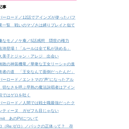
記事
バーロード／12話でアインズが使ったバフ
果一覧 戦いのマゾさは縛りプレイと似て
嫌なモノノケ庵／5話感想 隠世の権力
法池登場！「ルールは全て私が決める」
久美子とジャン・アレジ 出会い
無敗の神装機竜／華奢な王女リーシャの進
術者の道 「王女なんて面倒だったんだ」
バーロード／エントマの“声”になったアル
 切なさを呼ぶ早熟の魔法詠唱者はアイン
前ではゲロを吐く
バーロード／人間では戦士職最強だったク
ンティーヌ ガゼフも目じゃない
 limit あのPVについて
ロ（Re:ゼロ）／パックの正体って？ 存