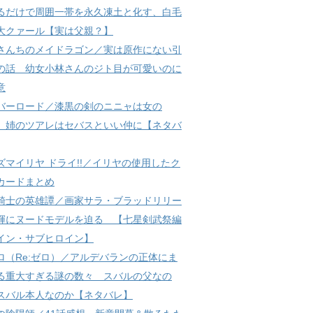
るだけで周囲一帯を永久凍土と化す、白毛
大クァール【実は父親？】
さんちのメイドラゴン／実は原作にない引
の話 幼女小林さんのジト目が可愛いのに
意
バーロード／漆黒の剣のニニャは女の
 姉のツアレはセバスといい仲に【ネタバ
ズマイリヤ ドライ!!／イリヤの使用したク
カードまとめ
騎士の英雄譚／画家サラ・ブラッドリリー
輝にヌードモデルを迫る 【七星剣武祭編
イン・サブヒロイン】
ロ（Re:ゼロ）／アルデバランの正体にま
る重大すぎる謎の数々 スバルの父なの
スバル本人なのか【ネタバレ】