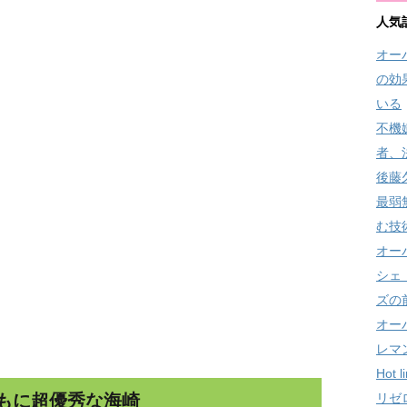
人気
オー
の効
いる
不機
者、
後藤
最弱
む技
オー
シェ
ズの
オー
レマ
Hot
もに超優秀な海崎
リゼ