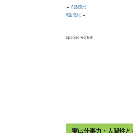
←
6話感想
8話感想
→
sponsored link
実は仕事力・人間性と