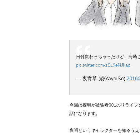
日付変わっちゃったけど、海崎さん
pic.twitter.com/zSL9eNJkap
— 夜宵草 (@YayoiSo)
201
今回は夜明が被験者001のリライ
話になります。
夜明というキャラクターを知るうえ