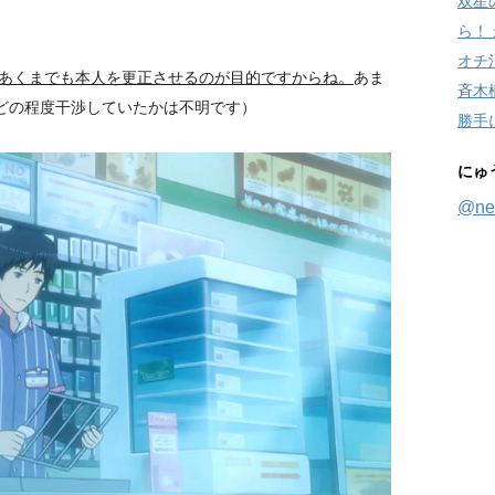
双星
ら！
オチ消
あくまでも本人を更正させるのが目的ですからね。
あま
斉木
にどの程度干渉していたかは不明です）
勝手
にゅ
@ne