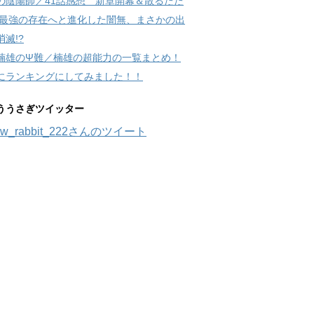
の陰陽師／41話感想 新章開幕＆散るたた
 最強の存在へと進化した闇無、まさかの出
滅!?
楠雄のΨ難／楠雄の超能力の一覧まとめ！
にランキングにしてみました！！
ううさぎツイッター
w_rabbit_222さんのツイート