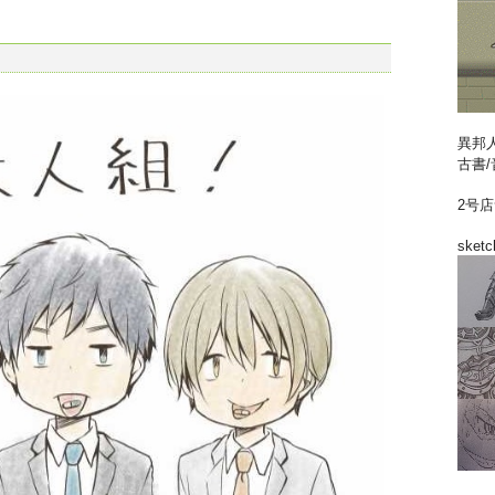
異邦
古書/
2号
sketc