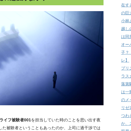
在す
の巨
小林
越し
は同
オー
子？
レ】
プリ
ラス
落第
は一
のメ
リゼ
つわ
ライフ被験者001
を担当していた時のことを思い出す夜
か、
当した被験者ということもあったのか、上司に過干渉では