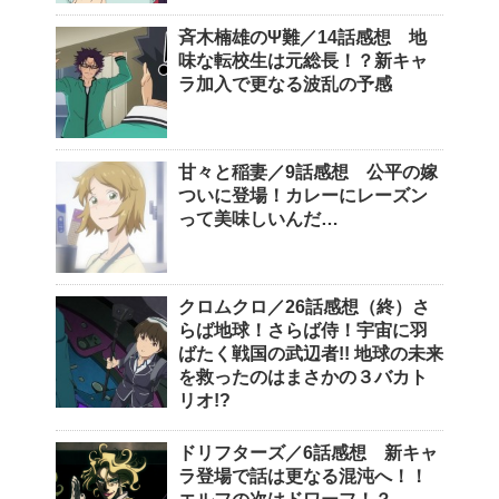
斉木楠雄のΨ難／14話感想 地
味な転校生は元総長！？新キャ
ラ加入で更なる波乱の予感
甘々と稲妻／9話感想 公平の嫁
ついに登場！カレーにレーズン
って美味しいんだ…
クロムクロ／26話感想（終）さ
らば地球！さらば侍！宇宙に羽
ばたく戦国の武辺者!! 地球の未来
を救ったのはまさかの３バカト
リオ!?
ドリフターズ／6話感想 新キャ
ラ登場で話は更なる混沌へ！！