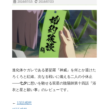
2016/07/15
2016/07/23
進化体ケガレである婆娑羅『神威』を何とか退けた
ろくろと紅緒。次なる戦いに備える二人の小休止
――
七夕
に想いを馳せる双星の陰陽師第十四話『浴
衣と星と願い事』のレビューです。
←
13話感想