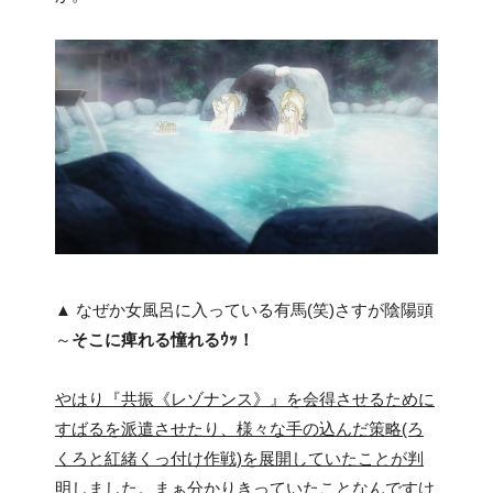
▲ なぜか女風呂に入っている有馬(笑)さすが陰陽頭
～
そこに痺れる憧れるｳｯ！
やはり『共振《レゾナンス》』を会得させるために
すばるを派遣させたり、様々な手の込んだ策略(ろ
くろと紅緒くっ付け作戦)を展開していたことが判
明しました。
まぁ分かりきっていたことなんですけ