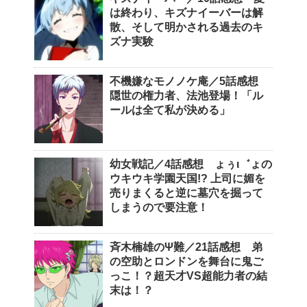
は終わり、キズナイーバーは解
散、そして明かされる過去のキ
ズナ実験
不機嫌なモノノケ庵／5話感想
隠世の権力者、法池登場！「ル
ールは全て私が決める」
幼女戦記／4話感想 ょぅι゛ょの
ウキウキ学園天国!? 上司に媚を
売りまくると逆に墓穴を掘って
しまうので要注意！
斉木楠雄のΨ難／21話感想 弟
の空助とロンドンを舞台に鬼ご
っこ！？超天才VS超能力者の結
末は！？