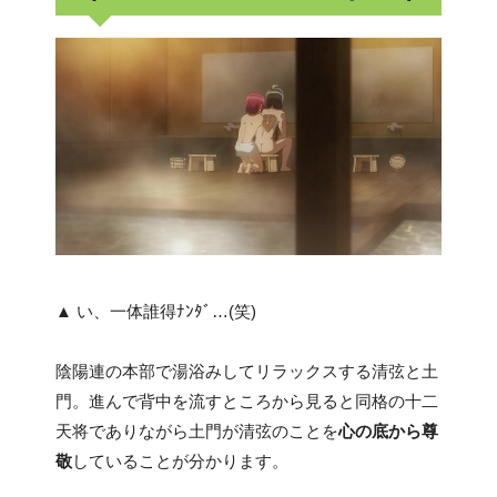
▲ い、一体誰得ﾅﾝﾀﾞ…(笑)
陰陽連の本部で湯浴みしてリラックスする清弦と土
門。進んで背中を流すところから見ると同格の十二
天将でありながら土門が清弦のことを
心の底から尊
敬
していることが分かります。