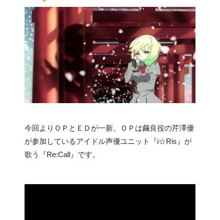
今回よりＯＰとＥＤが一新。ＯＰは繭良役の芹澤優
が参加しているアイドル声優ユニット『i☆Ris』が
歌う『Re:Call』です。