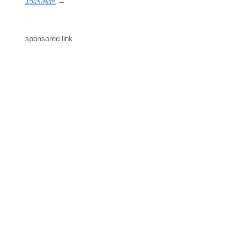
15話感想
→
sponsored link