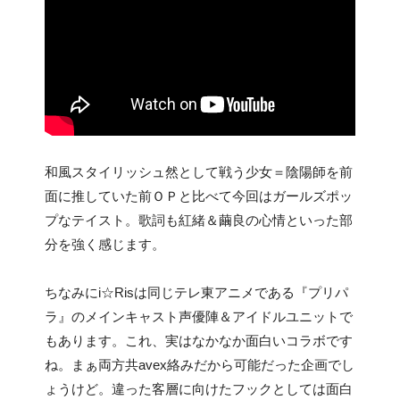
和風スタイリッシュ然として戦う少女＝陰陽師を前
面に推していた前ＯＰと比べて今回はガールズポッ
プなテイスト。歌詞も紅緒＆繭良の心情といった部
分を強く感じます。
ちなみにi☆Risは同じテレ東アニメである『プリパ
ラ』のメインキャスト声優陣＆アイドルユニットで
もあります。これ、実はなかなか面白いコラボです
ね。まぁ両方共avex絡みだから可能だった企画でし
ょうけど。違った客層に向けたフックとしては面白