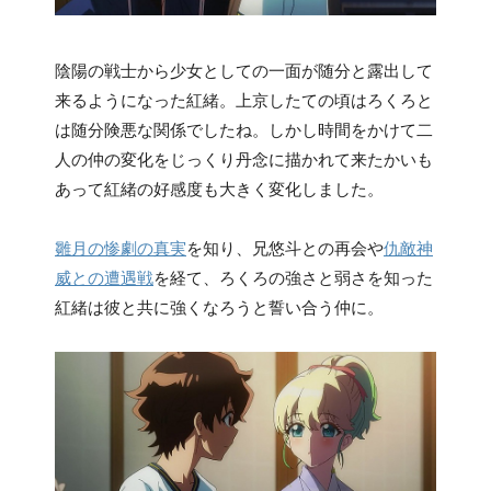
陰陽の戦士から少女としての一面が随分と露出して
来るようになった紅緒。上京したての頃はろくろと
は随分険悪な関係でしたね。しかし時間をかけて二
人の仲の変化をじっくり丹念に描かれて来たかいも
あって紅緒の好感度も大きく変化しました。
雛月の惨劇の真実
を知り、兄悠斗との再会や
仇敵神
威との遭遇戦
を経て、ろくろの強さと弱さを知った
紅緒は彼と共に強くなろうと誓い合う仲に。