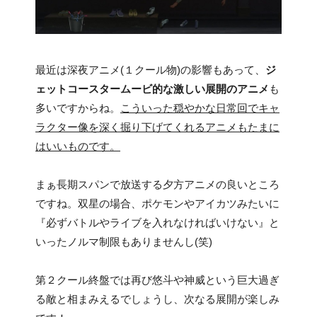
最近は深夜アニメ(１クール物)の影響もあって、
ジ
ェットコースタームービ的な激しい展開のアニメ
も
多いですからね。
こういった穏やかな日常回でキャ
ラクター像を深く掘り下げてくれるアニメもたまに
はいいものです。
まぁ長期スパンで放送する夕方アニメの良いところ
ですね。双星の場合、ポケモンやアイカツみたいに
『必ずバトルやライブを入れなければいけない』と
いったノルマ制限もありませんし(笑)
第２クール終盤では再び悠斗や神威という巨大過ぎ
る敵と相まみえるでしょうし、次なる展開が楽しみ