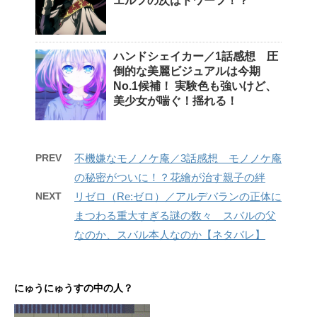
エルフの次はドワーフ！？
ハンドシェイカー／1話感想 圧
倒的な美麗ビジュアルは今期
No.1候補！ 実験色も強いけど、
美少女が喘ぐ！揺れる！
PREV
不機嫌なモノノケ庵／3話感想 モノノケ庵
の秘密がついに！？花繪が治す親子の絆
NEXT
リゼロ（Re:ゼロ）／アルデバランの正体に
まつわる重大すぎる謎の数々 スバルの父
なのか、スバル本人なのか【ネタバレ】
にゅうにゅうすの中の人？