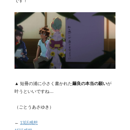
です！
▲ 短冊の浦に小さく書かれた
繭良の本当の願い
が
叶うといいですね…
（ごとうあさゆき）
←
13話感想