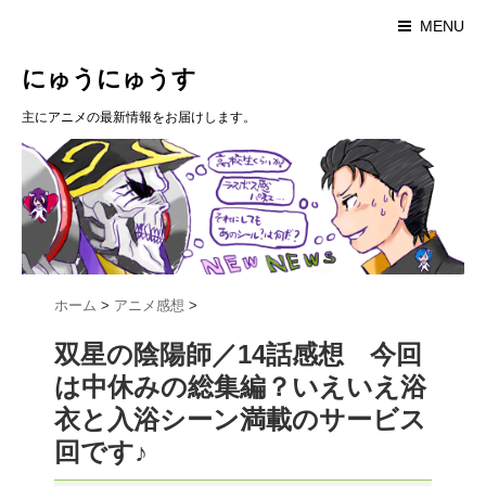
MENU
にゅうにゅうす
主にアニメの最新情報をお届けします。
ホーム
>
アニメ感想
>
双星の陰陽師／14話感想 今回
は中休みの総集編？いえいえ浴
衣と入浴シーン満載のサービス
回です♪