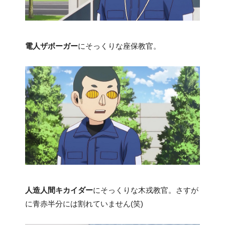
電人ザボーガー
にそっくりな座保教官。
人造人間キカイダー
にそっくりな木戎教官。さすが
に青赤半分には割れていません(笑)