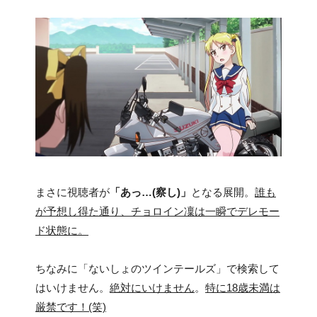
まさに視聴者が
「あっ…(察し)」
となる展開。
誰も
が予想し得た通り、チョロイン凜は一瞬でデレモー
ド状態に。
ちなみに「ないしょのツインテールズ」で検索して
はいけません。
絶対にいけません
。
特に18歳未満は
厳禁です！(笑)