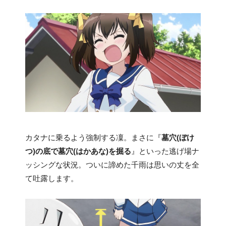
カタナに乗るよう強制する凜。まさに『
墓穴(ぼけ
つ)の底で墓穴(はかあな)を掘る
』といった逃げ場ナ
ッシングな状況。ついに諦めた千雨は思いの丈を全
て吐露します。