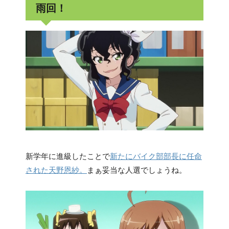
雨回！
新学年に進級したことで
新たにバイク部部長に任命
された天野恩紗。
まぁ妥当な人選でしょうね。