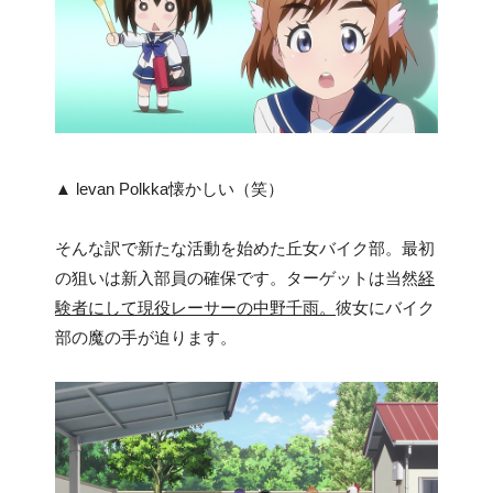
▲ levan Polkka懐かしい（笑）
そんな訳で新たな活動を始めた丘女バイク部。最初
の狙いは新入部員の確保です。ターゲットは当然
経
験者にして現役レーサーの中野千雨。
彼女にバイク
部の魔の手が迫ります。