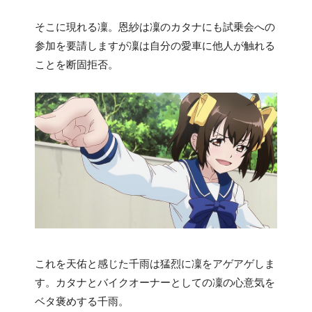
そこに現れる凜。恩紗は凜のカタナにも試乗会への
参加を要請しますが凜は自分の愛車に他人が触れる
ことを断固拒否。
これを天佑と感じた千雨は猛烈に凜をアゲアゲしま
す。カタナとバイクオーナーとしての凜の心意気を
ベタ褒めする千雨。