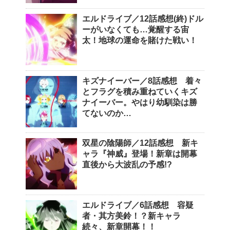
エルドライブ／12話感想(終)ドル
ーがいなくても…覚醒する宙
太！地球の運命を賭けた戦い！
キズナイーバー／8話感想 着々
とフラグを積み重ねていくキズ
ナイーバー。やはり幼馴染は勝
てないのか…
双星の陰陽師／12話感想 新キ
ャラ『神威』登場！新章は開幕
直後から大波乱の予感!?
エルドライブ／6話感想 容疑
者・其方美鈴！？新キャラ
続々、新章開幕！！