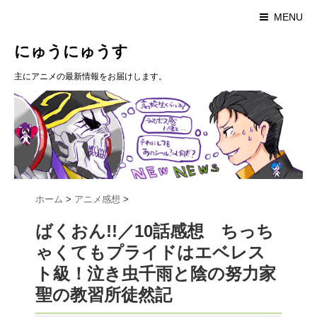
MENU
にゅうにゅうす
主にアニメの最新情報をお届けします。
ホーム
>
アニメ感想
>
ばくおん!!／10話感想 ちっち
ゃくてもプライドはエベレス
ト級！泣き虫千雨と陰の努力家
聖の教習所徒然記