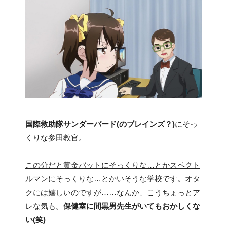
国際救助隊サンダーバード(のブレインズ？)
にそっ
くりな参田教官。
この分だと黄金バットにそっくりな…とかスペクト
ルマンにそっくりな…とかいそうな学校です。
オタ
クには嬉しいのですが……なんか、こうちょっとア
レな気も。
保健室に間黒男先生がいてもおかしくな
い(笑)