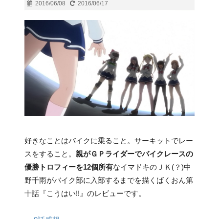
2016/06/08
2016/06/17
好きなことはバイクに乗ること。サーキットでレー
スをすること。
親がＧＰライダーでバイクレースの
優勝トロフィーを12個所有
なイマドキのＪＫ(？)中
野千雨がバイク部に入部するまでを描くばくおん第
十話『こうはい!!』のレビューです。