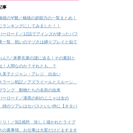
記事
楠雄のΨ難／楠雄の超能力の一覧まとめ！
にランキングにしてみました！！
バーロード／12話でアインズが使ったバフ
果一覧 戦いのマゾさは縛りプレイと似て
おん!!／来夢先輩の謎に迫る！その素顔と
は！人間なのか？それとも…？
久美子とジャン・アレジ 出会い
スラーン戦記／アズライールとスルーシ、
ブラング 動物たちの名前の由来
バーロード／漆黒の剣のニニャは女の
 姉のツアレはセバスといい仲に【ネタバ
ドリ！／9話感想 珍しく描かれたライブ
スの裏事情。お仕事は大変だけどますます