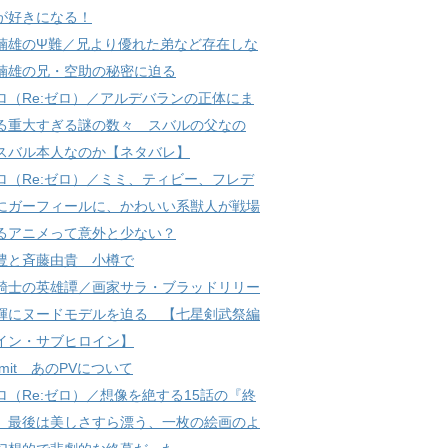
が好きになる！
楠雄のΨ難／兄より優れた弟など存在しな
楠雄の兄・空助の秘密に迫る
ロ（Re:ゼロ）／アルデバランの正体にま
る重大すぎる謎の数々 スバルの父なの
スバル本人なのか【ネタバレ】
ロ（Re:ゼロ）／ミミ、ティビー、フレデ
にガーフィールに、かわいい系獣人が戦場
るアニメって意外と少ない？
豊と斉藤由貴 小樽で
騎士の英雄譚／画家サラ・ブラッドリリー
輝にヌードモデルを迫る 【七星剣武祭編
イン・サブヒロイン】
 limit あのPVについて
ロ（Re:ゼロ）／想像を絶する15話の『終
 最後は美しさすら漂う、一枚の絵画のよ