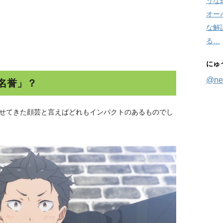
うな
オー
な解
る…
にゅ
@ne
名誉」？
せてきた顔芸と言えばどれもインパクトのあるものでし