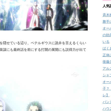
人気
斉木
勝手
オー
の効
いる
を隠せている辺り、ペテルギウスに詭弁を言えるくらい
ばく
策謀にも最終話を前にする打開の展開にも説得力が出て
正体
後藤
アル
シャ
オー
子？
レ】
バン
ハウ