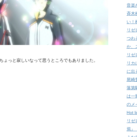
音楽
斉木
い！
リゼ
つわ
か、
リゼ
ちょっと寂しいなって思うところでもありました。
リカ
に出
尾崎
落第
は一
のメ
Hot
リゼ
焉』