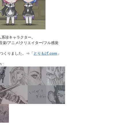
人系珍キャラクター。
音楽/アニメ/クリエイター/フル感覚
店つくりました。⇒「
とりもげ.com
」
h :