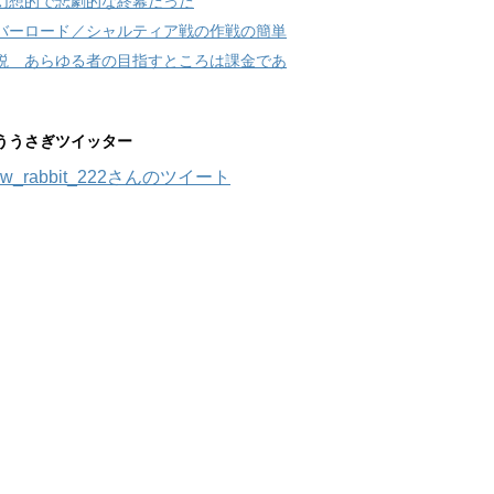
幻想的で悲劇的な終幕だった
バーロード／シャルティア戦の作戦の簡単
説 あらゆる者の目指すところは課金であ
ううさぎツイッター
w_rabbit_222さんのツイート