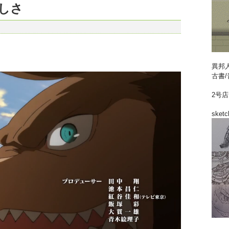
しさ
異邦
古書/
2号
sketc