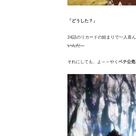
「どうした？」
24話のリカードの始まりで一人喜んで
いんだ…
それにしても、よ～～やく
ペテ公危