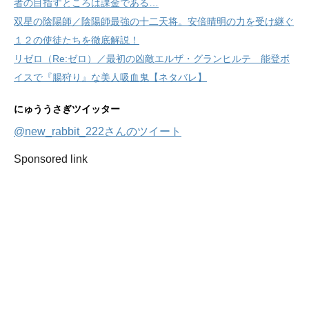
者の目指すところは課金である…
双星の陰陽師／陰陽師最強の十二天将。安倍晴明の力を受け継ぐ
１２の使徒たちを徹底解説！
リゼロ（Re:ゼロ）／最初の凶敵エルザ・グランヒルテ 能登ボ
イスで『腸狩り』な美人吸血鬼【ネタバレ】
にゅううさぎツイッター
@new_rabbit_222さんのツイート
Sponsored link