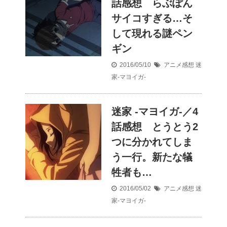
話感想 らぶぽん
サイコすぎる…そ
して現れる謎ペン
ギン
2016/05/10
アニメ感想
迷
家-マヨイガ-
迷家 -マヨイガ-／4
話感想 とうとう2
つに分かれてしま
う一行。新たな犠
牲者も…
2016/05/02
アニメ感想
迷
家-マヨイガ-