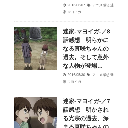
2016/06/07
アニメ感想
迷
家-マヨイガ-
迷家-マヨイガ-／8
話感想 明らかに
なる真咲ちゃんの
過去。そして意外
な人物が登場…
2016/05/30
アニメ感想
迷
家-マヨイガ-
迷家-マヨイガ-／7
話感想 明かされ
る光宗の過去、深
まる真咲ちゃんの