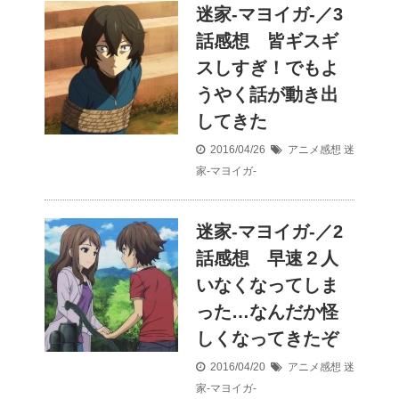
迷家-マヨイガ-／3
話感想 皆ギスギ
スしすぎ！でもよ
うやく話が動き出
してきた
2016/04/26
アニメ感想
迷
家-マヨイガ-
迷家-マヨイガ-／2
話感想 早速２人
いなくなってしま
った…なんだか怪
しくなってきたぞ
2016/04/20
アニメ感想
迷
家-マヨイガ-