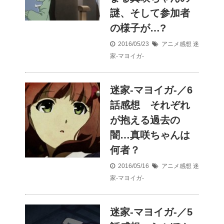
謎、そして参加者
の様子が…?
2016/05/23
アニメ感想
迷
家-マヨイガ-
迷家-マヨイガ-／6
話感想 それぞれ
が抱える過去の
闇…真咲ちゃんは
何者？
2016/05/16
アニメ感想
迷
家-マヨイガ-
迷家-マヨイガ-／5