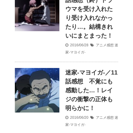
ウマを受け入れた
り受け入れなかっ
たり…。結構きれ
いにまとまった！
2016/06/28
アニメ感想
迷
家-マヨイガ-
迷家-マヨイガ-／11
話感想 不覚にも
感動した…！レイ
ジの衝撃の正体も
明らかに！
2016/06/20
アニメ感想
迷
家-マヨイガ-