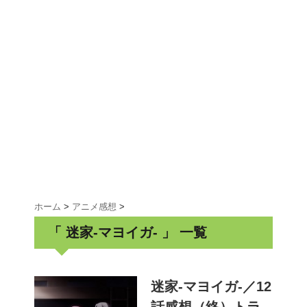
ホーム
>
アニメ感想
>
「 迷家-マヨイガ- 」 一覧
迷家-マヨイガ-／12
話感想（終）トラ