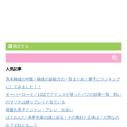
購読する
人気記事
斉木楠雄のΨ難／楠雄の超能力の一覧まとめ！勝手にランキング
にしてみました！！
オーバーロード／12話でアインズが使ったバフの効果一覧 戦い
のマゾさは縛りプレイと似ている
後藤久美子とジャン・アレジ 出会い
ばくおん!!／来夢先輩の謎に迫る！その素顔と正体は！人間なの
か？それとも…？