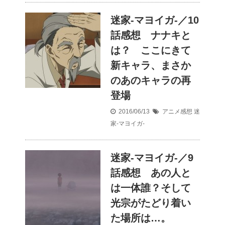
迷家-マヨイガ-／10
話感想 ナナキと
は？ ここにきて
新キャラ、まさか
のあのキャラの再
登場
2016/06/13
アニメ感想
迷
家-マヨイガ-
迷家-マヨイガ-／9
話感想 あの人と
は一体誰？そして
光宗がたどり着い
た場所は…。