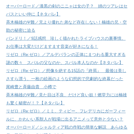
オーバーロード／漆黒の剣のニニャは女の子？ 姉のツアレはセ
バスといい仲に【ネタバレ】
斉木楠雄のΨ難／兄より優れた弟など存在しない！楠雄の兄・空
助の秘密に迫る
バンドリ！／9話感想 珍しく描かれたライブハウスの裏事情。
お仕事は大変だけどますます音楽が好きになる！
リゼロ（Re:ゼロ）／アルデバランの正体にまつわる重大すぎる
謎の数々 スバルの父なのか、スバル本人なのか【ネタバレ】
リゼロ（Re:ゼロ）／想像を絶する15話の『終焉』 最後は美し
さすら漂う、一枚の絵画のような幻想的で悲劇的な終幕だった
尾崎豊と斉藤由貴 小樽で
斉木楠雄のΨ難／見た目は不良、だけど良い奴！燃堂力には楠雄
も驚く秘密が！？【ネタバレ】
リゼロ（Re:ゼロ）／ミミ、ティビー、フレデリカにガーフィー
ルに、かわいい系獣人が戦場に出るアニメって意外と少ない？
オーバーロード／シャルティア戦の作戦の簡単な解説 あらゆる