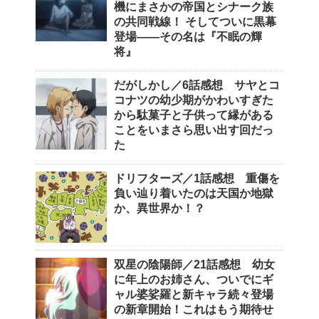
機にまさかの帝国とシナーク族
の共同戦線！ そしてついに黒幕
登場――その名は『不眠の輝
将』
だがしかし／6話感想 サヤとコ
コナツの幼少期がかわいすぎた
から駄菓子と子供って縁がある
ことをいまさら思い出す回だっ
た
ドリフターズ／1話感想 重傷を
負い辿り着いたのは天国か地獄
か、異世界か！？
双星の陰陽師／21話感想 幼女
に年上のお姉さん、ついでにギ
ャル婆娑羅と新キャラ続々登場
の新章開始！これはもう期待せ