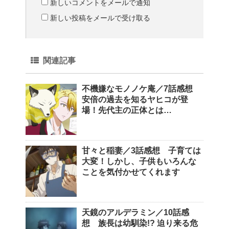
新しいコメントをメールで通知
新しい投稿をメールで受け取る
関連記事
不機嫌なモノノケ庵／7話感想
安倍の過去を知るヤヒコが登
場！先代主の正体とは…
甘々と稲妻／3話感想 子育ては
大変！しかし、子供もいろんな
ことを気付かせてくれます
天鏡のアルデラミン／10話感
想 族長は幼馴染!? 迫り来る危