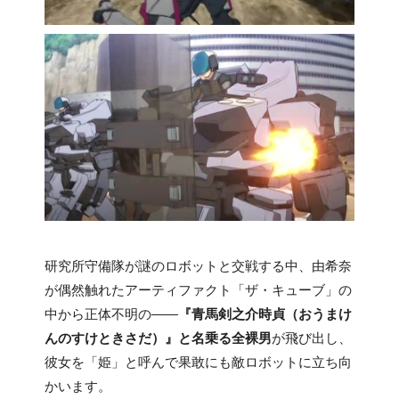
研究所守備隊が謎のロボットと交戦する中、由希奈
が偶然触れたアーティファクト「ザ・キューブ」の
中から正体不明の――
『青馬剣之介時貞（おうまけ
んのすけときさだ）』と名乗る全裸男
が飛び出し、
彼女を「姫」と呼んで果敢にも敵ロボットに立ち向
かいます。