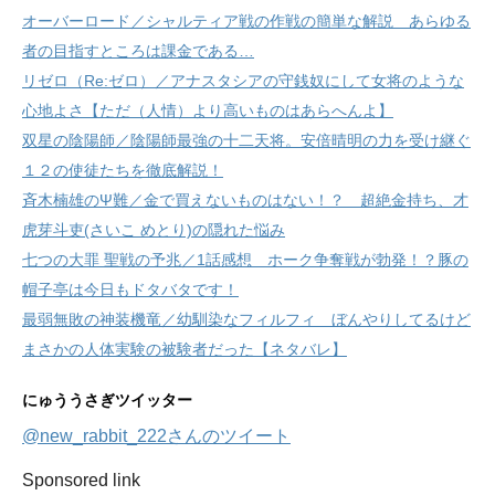
オーバーロード／シャルティア戦の作戦の簡単な解説 あらゆる
者の目指すところは課金である…
リゼロ（Re:ゼロ）／アナスタシアの守銭奴にして女将のような
心地よさ【ただ（人情）より高いものはあらへんよ】
双星の陰陽師／陰陽師最強の十二天将。安倍晴明の力を受け継ぐ
１２の使徒たちを徹底解説！
斉木楠雄のΨ難／金で買えないものはない！？ 超絶金持ち、才
虎芽斗吏(さいこ めとり)の隠れた悩み
七つの大罪 聖戦の予兆／1話感想 ホーク争奪戦が勃発！？豚の
帽子亭は今日もドタバタです！
最弱無敗の神装機竜／幼馴染なフィルフィ ぼんやりしてるけど
まさかの人体実験の被験者だった【ネタバレ】
にゅううさぎツイッター
@new_rabbit_222さんのツイート
Sponsored link