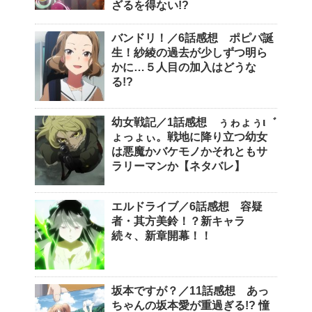
ざるを得ない!?
バンドリ！／6話感想 ポピパ誕
生！紗綾の過去が少しずつ明ら
かに…５人目の加入はどうな
る!?
幼女戦記／1話感想 ぅゎょぅι゛
ょっょぃ。戦地に降り立つ幼女
は悪魔かバケモノかそれともサ
ラリーマンか【ネタバレ】
エルドライブ／6話感想 容疑
者・其方美鈴！？新キャラ
続々、新章開幕！！
坂本ですが？／11話感想 あっ
ちゃんの坂本愛が重過ぎる!? 憧