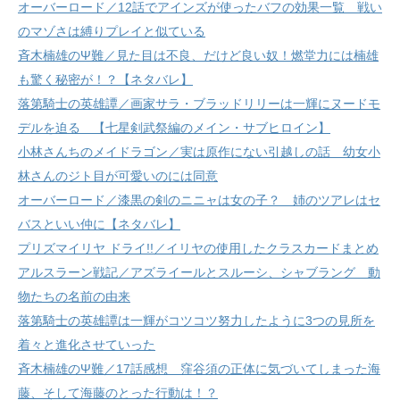
オーバーロード／12話でアインズが使ったバフの効果一覧 戦い
のマゾさは縛りプレイと似ている
斉木楠雄のΨ難／見た目は不良、だけど良い奴！燃堂力には楠雄
も驚く秘密が！？【ネタバレ】
落第騎士の英雄譚／画家サラ・ブラッドリリーは一輝にヌードモ
デルを迫る 【七星剣武祭編のメイン・サブヒロイン】
小林さんちのメイドラゴン／実は原作にない引越しの話 幼女小
林さんのジト目が可愛いのには同意
オーバーロード／漆黒の剣のニニャは女の子？ 姉のツアレはセ
バスといい仲に【ネタバレ】
プリズマイリヤ ドライ!!／イリヤの使用したクラスカードまとめ
アルスラーン戦記／アズライールとスルーシ、シャブラング 動
物たちの名前の由来
落第騎士の英雄譚は一輝がコツコツ努力したように3つの見所を
着々と進化させていった
斉木楠雄のΨ難／17話感想 窪谷須の正体に気づいてしまった海
藤、そして海藤のとった行動は！？