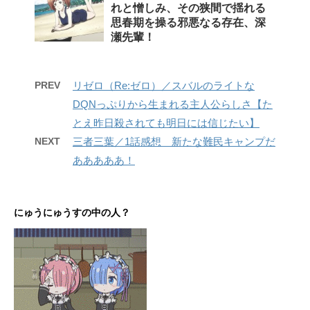
れと憎しみ、その狭間で揺れる
思春期を操る邪悪なる存在、深
瀬先輩！
PREV
リゼロ（Re:ゼロ）／スバルのライトな
DQNっぷりから生まれる主人公らしさ【た
とえ昨日殺されても明日には信じたい】
NEXT
三者三葉／1話感想 新たな難民キャンプだ
あああああ！
にゅうにゅうすの中の人？