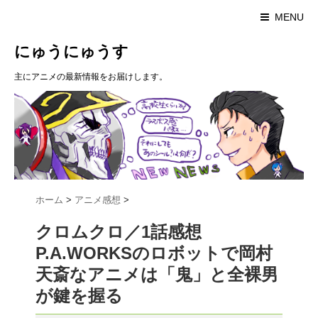
MENU
にゅうにゅうす
主にアニメの最新情報をお届けします。
ホーム
>
アニメ感想
>
クロムクロ／1話感想
P.A.WORKSのロボットで岡村
天斎なアニメは「鬼」と全裸男
が鍵を握る