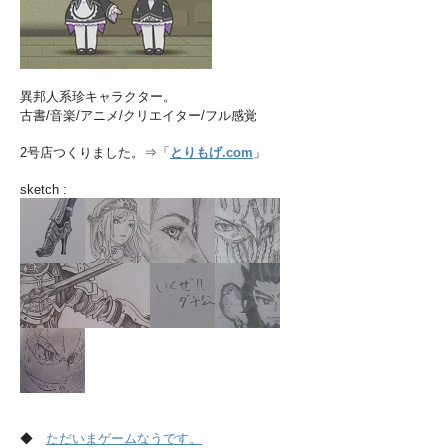
異邦人系珍キャラクター。
古書/音楽/アニメ/クリエイター/フル感覚
2号店つくりました。⇒「
とりもげ.com
」
sketch :
◆
ただいまゲームなうです。