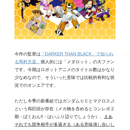
今作の監督は
「DARKER THAN BLACK」で知られ
る岡村天斎。
個人的には「メダロット」の大ファン
です。今期はロボットアニメのタイトル数はかなり
少なめなので、そういった意味では比較的有利な状
況でのオンエアです。
ただし今季の新番組ではガンダムＵＣとマクロス⊿
という両巨頭が存在（メカ物を含めるとコンレボ２
期・ばくおん!!・はいふり辺りでしょうか）、
まあ
それでも競争相手が多過ぎる（ある意味潰し合いし