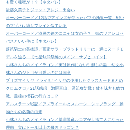
も驚く秘密が！？【ネタバレ】
後藤久美子とジャン・アレジ 出会い
オーバーロード／12話でアインズが使ったバフの効果一覧 戦い
のマゾさは縛りプレイと似ている
オーバーロード／漆黒の剣のニニャは女の子？ 姉のツアレはセ
バスといい仲に【ネタバレ】
落第騎士の英雄譚／画家サラ・ブラッドリリーは一輝にヌードモ
デルを迫る 【七星剣武祭編のメイン・サブヒロイン】
小林さんちのメイドラゴン／実は原作にない引越しの話 幼女小
林さんのジト目が可愛いのには同意
プリズマイリヤ ドライ!!／イリヤの使用したクラスカードまとめ
クロムクロ／21話感想 激闘富山、黒部攻防戦！敵も味方も総力
戦、最後の枢石の行方は…!?
アルスラーン戦記／アズライールとスルーシ、シャブラング 動
物たちの名前の由来
小林さんちのメイドラゴン／博識翼竜ルコアが世捨て人になった
理由 実はトール以上の最強ドラゴン？