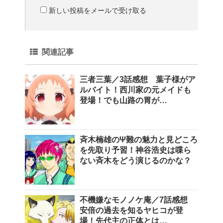
新しい投稿をメールで受け取る
関連記事
三者三葉／3話感想 葉子様がア
ルバイト！西川家の元メイドも
登場！でも山路の胃が…
斉木楠雄のΨ難の魅力と見どころ
を先取り予習！神谷浩史は喋ら
ない斉木をどう演じるのかな？
不機嫌なモノノケ庵／7話感想
安倍の過去を知るヤヒコが登
場！先代主の正体とは…