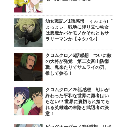
幼女戦記／1話感想 ぅゎょぅι゛
ょっょぃ。戦地に降り立つ幼女
は悪魔かバケモノかそれともサ
ラリーマンか【ネタバレ】
クロムクロ／6話感想 ついに敵
の大将が発覚 第二次富山防衛
戦、鬼来たりてサムライの刃、
推して参る！
クロムクロ／25話感想 戦いが
終わった平和な世界に勇者はい
らない!? 世界に裏切られ捨てら
れる英雄達の末路と武辺者の決
意！
ビッグオーダー／3話感想 リボ