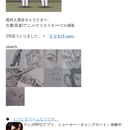
異邦人系珍キャラクター。
古書/音楽/アニメ/クリエイター/フル感覚
2号店つくりました。⇒「
とりもげ.com
」
sketch :
◆
ただいまゲームなうです。
マンガRPGアプリ ジョーカー～ギャングロード～攻略中