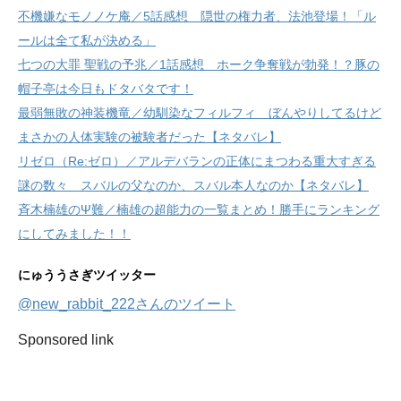
不機嫌なモノノケ庵／5話感想 隠世の権力者、法池登場！「ル
ールは全て私が決める」
七つの大罪 聖戦の予兆／1話感想 ホーク争奪戦が勃発！？豚の
帽子亭は今日もドタバタです！
最弱無敗の神装機竜／幼馴染なフィルフィ ぼんやりしてるけど
まさかの人体実験の被験者だった【ネタバレ】
リゼロ（Re:ゼロ）／アルデバランの正体にまつわる重大すぎる
謎の数々 スバルの父なのか、スバル本人なのか【ネタバレ】
斉木楠雄のΨ難／楠雄の超能力の一覧まとめ！勝手にランキング
にしてみました！！
にゅううさぎツイッター
@new_rabbit_222さんのツイート
Sponsored link