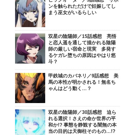
ンを触られただけで妊娠してし
まう巫女がいるらしい
双星の陰陽師／15話感想 亮悟
と恋人遥を通して描かれる陰陽
師の厳しい宿命と現実 多発す
るケガレ堕ちの原因はやはり悠
斗？
甲鉄城のカバネリ／9話感想 美
馬の本性が明かされる！無名ち
ゃんはどう動く…？
双星の陰陽師／30話感想 迫ら
れる選択！さえの命か世界の平
和か!? 事態を静観する闇無の本
当の目的は天御柱そのもの…!?