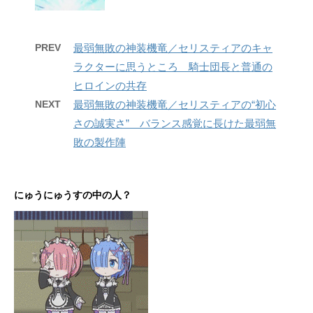
PREV
最弱無敗の神装機竜／セリスティアのキャ
ラクターに思うところ 騎士団長と普通の
ヒロインの共存
NEXT
最弱無敗の神装機竜／セリスティアの“初心
さの誠実さ” バランス感覚に長けた最弱無
敗の製作陣
にゅうにゅうすの中の人？