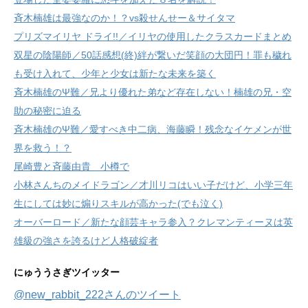
斉木楠雄は最強なのか！？vs殺せんせー＆サイタマ
プリズマイリヤ ドライ!!／イリヤの使用したクラスカードまとめ
双星の陰陽師／50話感想(終)絆が繋いだ笑顔の大団円！罪も穢れ
も受け入れて、少年と少女は新たな未来を築く
斉木楠雄のΨ難／兄より優れた弟など存在しない！楠雄の兄・空
助の秘密に迫る
斉木楠雄のΨ難／愛すべき中二病、海藤瞬！残念なイケメンが世
界を救う！？
尾崎豊と斉藤由貴 小樽で
小林さんちのメイドラゴン／才川リコはいい子だけど、小学三年
生にしては妙に煽りスキルが高かった(でも泣く)
オーバーロード／新たな顔芸キャラ参入？クレマンティーヌは英
雄級の強さを誇るけど人格破綻者
にゅううさぎツイッター
@new_rabbit_222さんのツイート