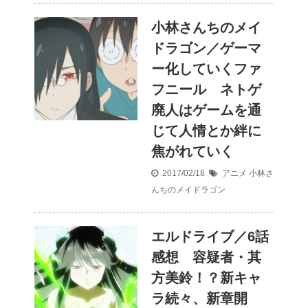
小林さんちのメイ
ドラゴン／ゲーマ
ー化していくファ
フニール ネトゲ
廃人はゲームを通
じて人情とか絆に
焦がれていく
2017/02/18
アニメ
小林さ
んちのメイドラゴン
エルドライブ／6話
感想 容疑者・其
方美鈴！？新キャ
ラ続々、新章開