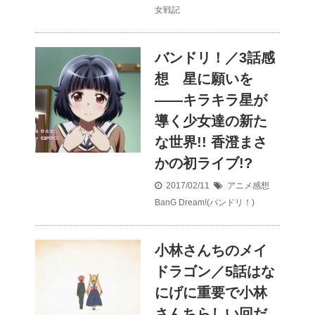
女戦記
バンドリ！／3話感
想 星に願いを
――キラキラ星が
導く少女達の新た
な世界!! 香澄まさ
かの初ライブ!?
2017/02/11
アニメ感想
BanG Dream!(バンドリ！)
小林さんちのメイ
ドラゴン／5話はな
にげに重要で小林
さんちらしい回だ