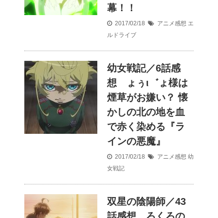
幕！！
2017/02/18
アニメ感想
エ
ルドライブ
幼女戦記／6話感
想 ょぅι゛ょ様は
煙草がお嫌い？ 懐
かしの北の地を血
で赤く染める『ラ
インの悪魔』
2017/02/18
アニメ感想
幼
女戦記
双星の陰陽師／43
話感想 ろくろの