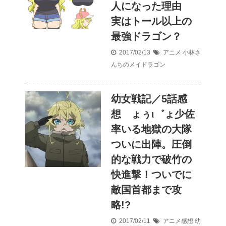
人になった理由
実はトール以上の
最強ドラゴン？
2017/02/13
アニメ
小林さ
んちのメイドラゴン
幼女戦記／5話感
想 ょぅι゛ょ少佐
率いる地獄の大隊
ついに出陣。圧倒
的な戦力で破竹の
快進撃！ついでに
敵国首都まで攻
略!?
2017/02/11
アニメ感想
幼