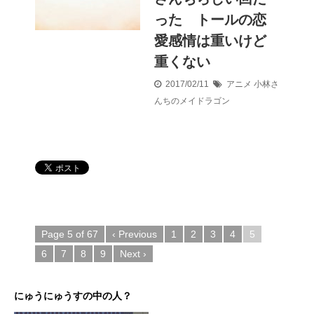
った トールの恋
愛感情は重いけど
重くない
2017/02/11
アニメ
小林さ
んちのメイドラゴン
Page 5 of 67
‹ Previous
1
2
3
4
5
6
7
8
9
Next ›
にゅうにゅうすの中の人？