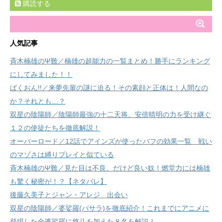
購読する
人気記事
斉木楠雄のΨ難／楠雄の超能力の一覧まとめ！勝手にランキング
にしてみました！！
ばくおん!!／来夢先輩の謎に迫る！その素顔と正体は！人間なの
か？それとも…？
双星の陰陽師／陰陽師最強の十二天将。安倍晴明の力を受け継ぐ
１２の使徒たちを徹底解説！
オーバーロード／12話でアインズが使ったバフの効果一覧 戦い
のマゾさは縛りプレイと似ている
斉木楠雄のΨ難／見た目は不良、だけど良い奴！燃堂力には楠雄
も驚く秘密が！？【ネタバレ】
後藤久美子とジャン・アレジ 出会い
双星の陰陽師／婆娑羅(バサラ)を徹底紹介！これまでにアニメに
登場した全婆娑羅に悠斗を加えた８名を解説！