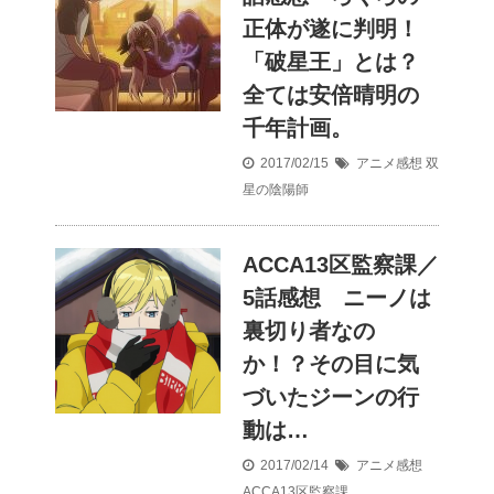
正体が遂に判明！
「破星王」とは？
全ては安倍晴明の
千年計画。
2017/02/15
アニメ感想
双
星の陰陽師
ACCA13区監察課／
5話感想 ニーノは
裏切り者なの
か！？その目に気
づいたジーンの行
動は…
2017/02/14
アニメ感想
ACCA13区監察課