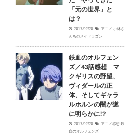
「元の世界」と
は？
2017/02/20
アニメ
小林さ
んちのメイドラゴン
鉄血のオルフェン
ズ／43話感想 マ
クギリスの野望、
ヴィダールの正
体、そしてギャラ
ルホルンの闇が遂
に明らかに!?
2017/02/20
アニメ感想
鉄
血のオルフェンズ