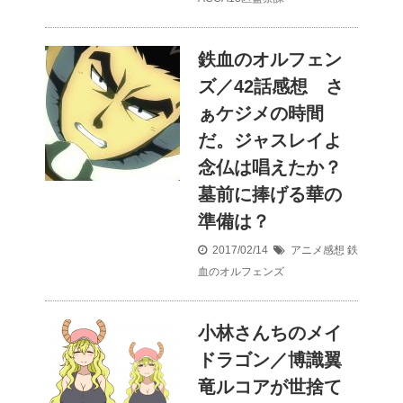
鉄血のオルフェン
ズ／42話感想 さ
ぁケジメの時間
だ。ジャスレイよ
念仏は唱えたか？
墓前に捧げる華の
準備は？
2017/02/14
アニメ感想
鉄
血のオルフェンズ
小林さんちのメイ
ドラゴン／博識翼
竜ルコアが世捨て