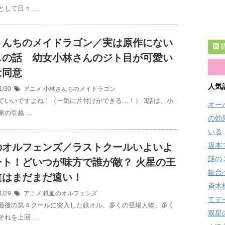
として日々 …
さんちのメイドラゴン／実は原作にない
しの話 幼女小林さんのジト目が可愛い
は同意
人気
1/30
アニメ
小林さんちのメイドラゴン
ていいですよね！（一気に片付けができる…！） 3話は、小
オー
家の引越 …
の効
いる
坂本
のオルフェンズ／ラストクールいよいよ
謎の
ート！どいつが味方で誰が敵？ 火星の王
舞台
道はまだまだ遠い！
斉木
1/29
アニメ
鉄血のオルフェンズ
てデ
最後の第４クールに突入した鉄オル。多くの登場人物、多く
双星
それを上回 …