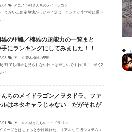
2/04
アニメ
小林さんちのメイドラゴン
=Ａ=) でかい三角定規懐かしいｗ 4話は、カンナが小学校に通う
 …
楠雄のΨ難／楠雄の超能力の一覧まと
勝手にランキングにしてみました！！
◆
2/03
アニメ
斉木楠雄のΨ難
期が終了し楠雄を見られない日々は寂しいですね(´Д⊂ 早く2
ない …
さんちのメイドラゴン／ヲタドラ、ファ
ールはネタキャラじゃない だがそれが
2/01
アニメ
小林さんちのメイドラゴン
イメージとはちょっとかけ離れた、リアルな底辺システムエ