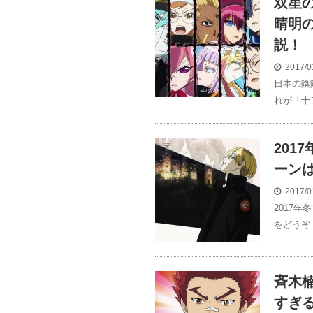
双星
晴明
説！
2017/0
日本の陰
れが「十
201
ーン
2017/0
2017
をどうぞ
斉木
すぎ