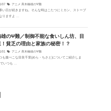
1/07
アニメ
斉木楠雄のΨ難
寒い日が続きますね。そんな時はこたつにミカン、ストーブ
なりますよ …
楠雄のΨ難／制御不能な食いしん坊、目
里！貧乏の理由と家族の秘密！？
1/01
アニメ
斉木楠雄のΨ難
つも腹ぺこな目良千里(めら・ちさと)についてご紹介しま
乏でいつも …