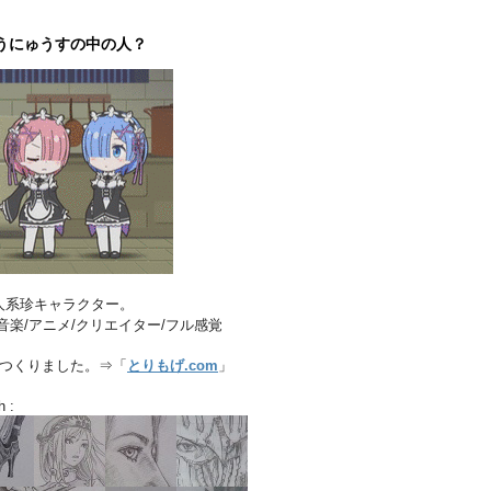
うにゅうすの中の人？
人系珍キャラクター。
音楽/アニメ/クリエイター/フル感覚
店つくりました。⇒「
とりもげ.com
」
h :