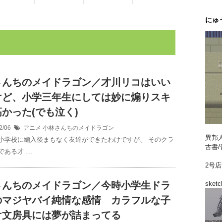
にゅ
さんちのメイドラゴン／才川リコはいい
けど、小学三年生にしては妙に煽りスキ
かった(でも泣く)
2/06
アニメ
小林さんちのメイドラゴン
異邦
小学校に編入後まもなく友達ができたわけですが、 そのクラ
古書/
である才 …
2号
さんちのメイドラゴン／今時小学生ドラ
sketc
のマジヤバイ純情な感情 カラフルな子
け文房具には夢が詰まってる