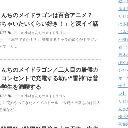
ぬ!
深ま
さんちのメイドラゴンは百合アニメ？
リゼ
べちゃいたいくらい好き！」と深イイ話
は多
【ネ
1/27
アニメ
小林さんちのメイドラゴン
不機
か」 「本当ですか！？」 登場するキャラの多くがドラゴン
とで、人 …
者、
斉木
ぼや
さんちのメイドラゴン／二人目の居候カ
ンだ
 コンセントで充電する幼い“雷神”は普
オー
子？
小学生を満喫する
レ】
1/23
アニメ
小林さんちのメイドラゴン
リゼ
ちに突如やってきたメイドのトール。 今時の日常ものは亜人
んさ
悪魔など …
団ペ
落第