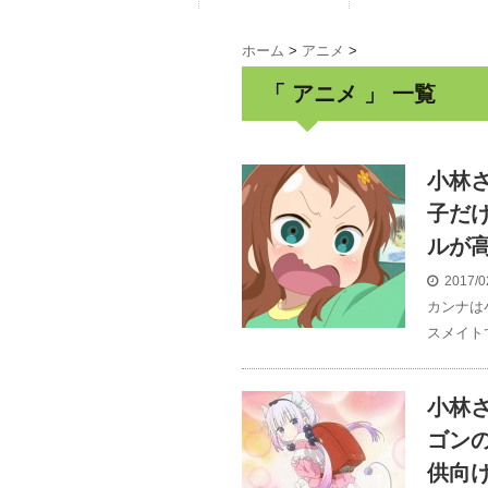
ホーム
>
アニメ
>
「 アニメ 」 一覧
小林
子だ
ルが高
2017/0
カンナは
スメイト
小林
ゴン
供向