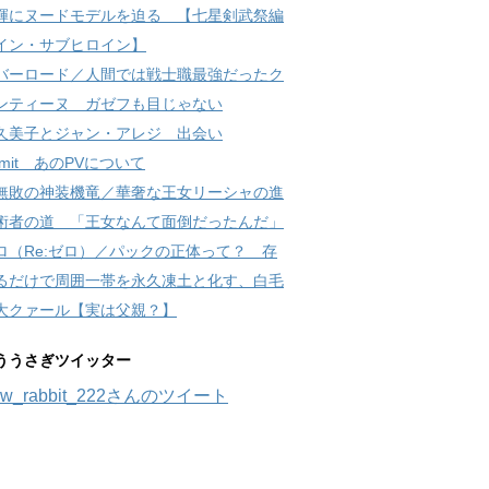
輝にヌードモデルを迫る 【七星剣武祭編
イン・サブヒロイン】
バーロード／人間では戦士職最強だったク
ンティーヌ ガゼフも目じゃない
久美子とジャン・アレジ 出会い
 limit あのPVについて
無敗の神装機竜／華奢な王女リーシャの進
術者の道 「王女なんて面倒だったんだ」
ロ（Re:ゼロ）／パックの正体って？ 存
るだけで周囲一帯を永久凍土と化す、白毛
大クァール【実は父親？】
ううさぎツイッター
w_rabbit_222さんのツイート