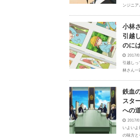
ンジニア
小林
引越
のに
2017/0
引越しっ
林さん一
鉄血
スタ
への
2017/0
いよいよ
の味方と