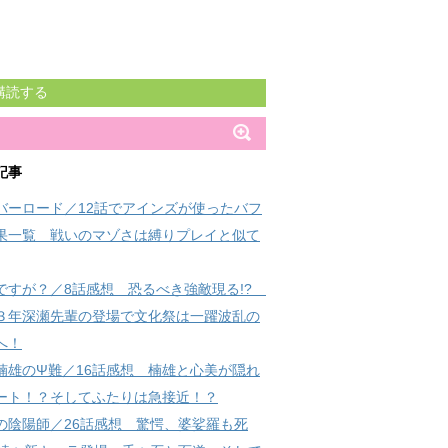
購読する
記事
バーロード／12話でアインズが使ったバフ
果一覧 戦いのマゾさは縛りプレイと似て
ですが？／8話感想 恐るべき強敵現る!?
３年深瀬先輩の登場で文化祭は一躍波乱の
へ！
楠雄のΨ難／16話感想 楠雄と心美が隠れ
ート！？そしてふたりは急接近！？
の陰陽師／26話感想 驚愕、婆娑羅も死