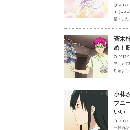
2017/0
▲ ( 
話でした
斉木
め！
2017/0
アニメ1
期始まら
小林
フニ
いい
2017/0
一般的な