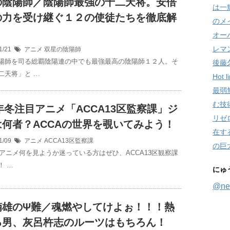
の陰陽師／陰陽師最強の十二天将。安倍
は一
の力を受け継ぐ１２の使徒たちを徹底解
のメ
オー
レマ
1/21
アニメ
双星の陰陽師
陽師を司る総覇陰陽連の中でも最強最高の陰陽師１２人。そ
後藤
二天将」と …
Hot
最弱
む技
7年冬注目アニメ「ACCA13区監察課」ジ
リゼ
は何者？ACCAの世界を覗いてみよう！
在す
1/09
アニメ
ACCA13区監察課
の巨
年冬アニメ何を見ようか迷っている方はぜひ、ACCA13区観察課
！ …
にゅ
@ne
楠雄のΨ難／魂燃やしてけよぉ！！！熱
る男、灰呂杵志のルーツはもちろん！