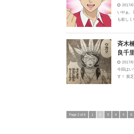
2017/0
いやぁ、
も欲しく
斉木
良千
2017/0
今回はい
す！ 貧
Page 2 of 6
1
2
3
4
5
6