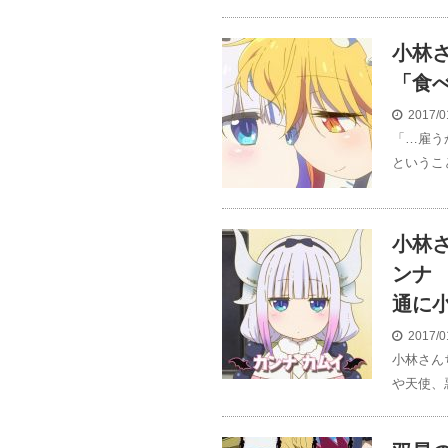
小林
「食
2017/0
「…雇う
というこ
小林
ンナ
通に
2017/0
小林さん
や天使、