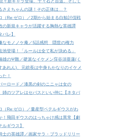
? 続々新キャラ登場、千々石と百道。そして
るさえちゃんの謎！その正体は…？
ロ（Re:ゼロ）／2期から始まる白鯨討伐戦
数の新規キャラが活躍する胸熱な英雄譚
タバレ】
嫌なモノノケ庵／5話感想 隠世の権力
法池登場！「ルールは全て私が決める」
楠雄のΨ難／硬派なイケメン窪谷須亜蓮(く
すあれん)、元総長は中身もかなりのイケメ
った！
バーロード／漆黒の剣のニニャは女の
 姉のツアレはセバスといい仲に【ネタバ
ロ（Re:ゼロ）／量産型ペテルギウスがわ
か！飛田ギウスのはっちゃけ感は異常【劇
テルギウス】
騎士の英雄譚／画家サラ・ブラッドリリー