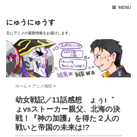
MENU
にゅうにゅうす
主にアニメの最新情報をお届けします。
ホーム
>
アニメ感想
>
幼女戦記／11話感想 ょぅι゛
ょvsストーカー親父、北海の決
戦！『神の加護』を得た２人の
戦いと帝国の未来は!?