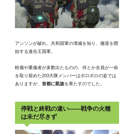
アンソンが破れ、共和国軍の壊滅を知り、撤退を開
始する連合王国軍。
軽傷や重傷者が多数出たものの、何とか全員が一命
を取り留めた203大隊メンバーはボロボロの姿では
ありますが、
首都に凱旋
を果たすのでした。
停戦と終戦の違い――戦争の火種
は未だ尽きず