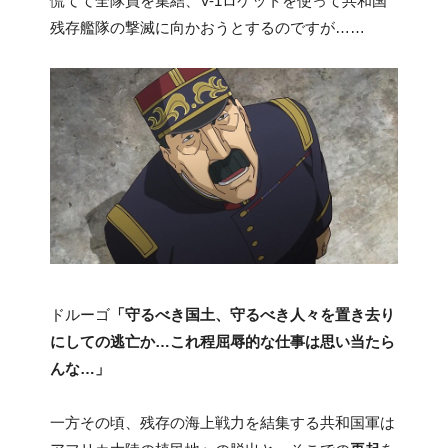
慌てて全隊員を集結、V-1ロケットを使って共和国
残存艦隊の撃滅に向かおうとするのですが……
ドルーゴ
「守るべき国土、守るべき人々を置き去り
にしての逃亡か…これ程屈辱的な仕事は思い当たら
んな…」
一方その頃、残存の海上戦力を結集する共和国軍は