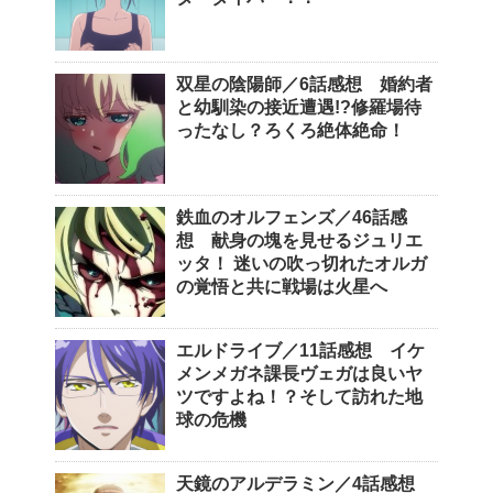
双星の陰陽師／6話感想 婚約者
と幼馴染の接近遭遇!?修羅場待
ったなし？ろくろ絶体絶命！
鉄血のオルフェンズ／46話感
想 献身の塊を見せるジュリエ
ッタ！ 迷いの吹っ切れたオルガ
の覚悟と共に戦場は火星へ
エルドライブ／11話感想 イケ
メンメガネ課長ヴェガは良いヤ
ツですよね！？そして訪れた地
球の危機
天鏡のアルデラミン／4話感想