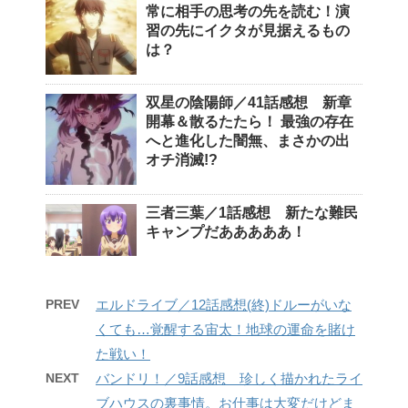
常に相手の思考の先を読む！演
習の先にイクタが見据えるもの
は？
双星の陰陽師／41話感想 新章
開幕＆散るたたら！ 最強の存在
へと進化した闇無、まさかの出
オチ消滅!?
三者三葉／1話感想 新たな難民
キャンプだあああああ！
PREV
エルドライブ／12話感想(終)ドルーがいな
くても…覚醒する宙太！地球の運命を賭け
た戦い！
NEXT
バンドリ！／9話感想 珍しく描かれたライ
ブハウスの裏事情。お仕事は大変だけどま