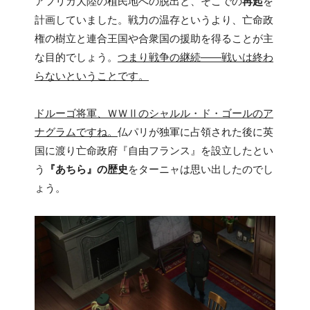
アフリカ大陸の植民地への脱出と、そこでの
再起
を
計画していました。戦力の温存というより、亡命政
権の樹立と連合王国や合衆国の援助を得ることが主
な目的でしょう。
つまり戦争の継続――戦いは終わ
らないということです。
ドルーゴ将軍、ＷＷⅡのシャルル・ド・ゴールのア
ナグラムですね。
仏パリが独軍に占領された後に英
国に渡り亡命政府『自由フランス』を設立したとい
う
『あちら』の歴史
をターニャは思い出したのでし
ょう。