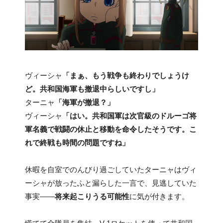
ヴィーシャ
「まぁ、もう戦争も終わりでしょうけ
ど。共和国海軍も撤退中らしいですし」
ターニャ
「海軍が撤退？」
ヴィーシャ
「はい。共和国軍は次官級のドルーゴ将
軍名義で戦闘の休止と移動を命令したそうです。こ
れで終戦も時間の問題ですね」
休暇を自室でのんびり過ごしていたターニャはヴィ
ーシャが放ったふと漏らした一言で、見逃していた
事実――
将来起こりうる可能性
に気が付きます。