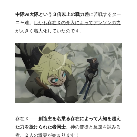
中隊vs大隊という３倍以上の戦力差
に苦戦するター
ニャ達。
しかも存在Ｘの介入によってアンソンの力
が大きく増大化していたのです。
存在Ｘ――
創造主を名乗る存在によって人知を超え
た力を授けられた者同士、
神の使徒と反逆を試みる
者、２人の激突が始まります！