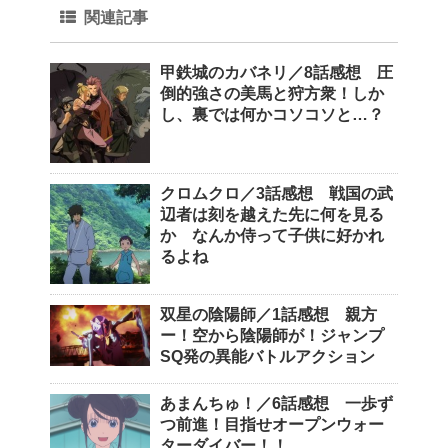
関連記事
甲鉄城のカバネリ／8話感想 圧
倒的強さの美馬と狩方衆！しか
し、裏では何かコソコソと…？
クロムクロ／3話感想 戦国の武
辺者は刻を越えた先に何を見る
か なんか侍って子供に好かれ
るよね
双星の陰陽師／1話感想 親方
ー！空から陰陽師が！ジャンプ
SQ発の異能バトルアクション
あまんちゅ！／6話感想 一歩ず
つ前進！目指せオープンウォー
ターダイバー！！