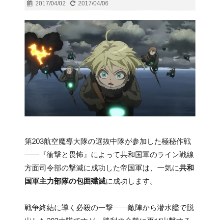
2017/04/02
2017/04/06
第203航空魔導大隊の選抜中隊が参加した極秘作戦
――『衝撃と畏怖』によって共和国軍のライン戦線
方面司令部の撃滅に成功した帝国軍は、一気に
共和
国軍主力部隊の包囲殲滅
に成功します。
戦争終結に導く必殺の一撃――敵陣から潜水艦で脱