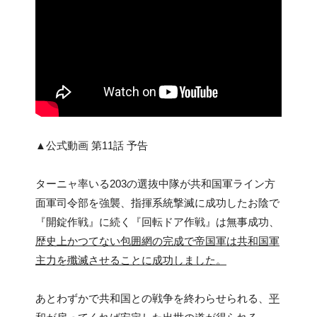
▲公式動画 第11話 予告
ターニャ率いる203の選抜中隊が共和国軍ライン方
面軍司令部を強襲、指揮系統撃滅に成功したお陰で
『開錠作戦』に続く『回転ドア作戦』は無事成功、
歴史上かつてない包囲網の完成で帝国軍は共和国軍
主力を殲滅させることに成功しました。
あとわずかで共和国との戦争を終わらせられる、
平