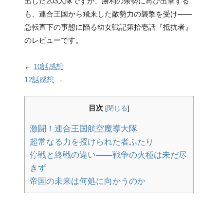
出した203大隊ですが、勝利の余勢に再び出撃する
も、連合王国から飛来した敵勢力の襲撃を受け――
急転直下の事態に陥る幼女戦記第拾壱話『抵抗者』
のレビューです。
←
10話感想
12話感想
→
目次
[
閉じる
]
激闘！連合王国航空魔導大隊
超常なる力を授けられた者ふたり
停戦と終戦の違い――戦争の火種は未だ尽
きず
帝国の未来は何処に向かうのか