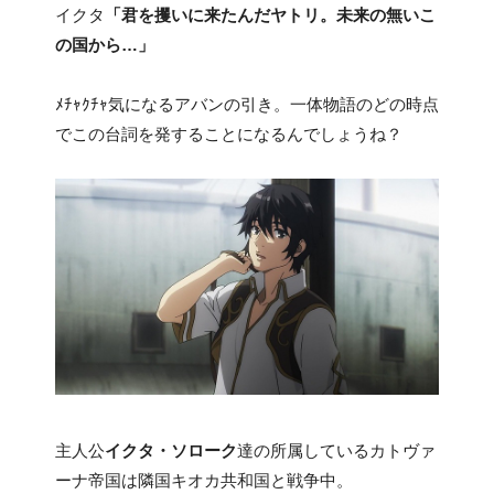
イクタ
「君を攫いに来たんだヤトリ。未来の無いこ
の国から…」
ﾒﾁｬｸﾁｬ気になるアバンの引き。一体物語のどの時点
でこの台詞を発することになるんでしょうね？
主人公
イクタ・ソローク
達の所属しているカトヴァ
ーナ帝国は隣国キオカ共和国と戦争中。