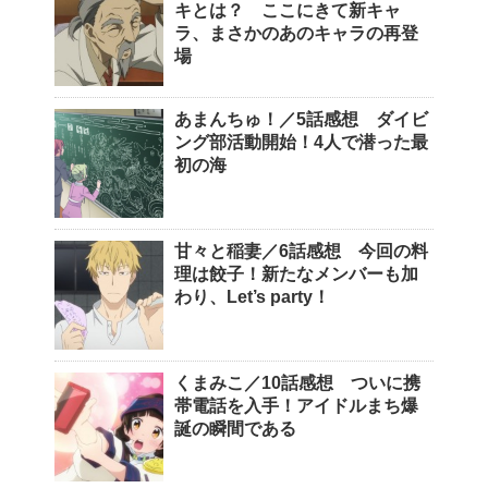
キとは？ ここにきて新キャ
ラ、まさかのあのキャラの再登
場
あまんちゅ！／5話感想 ダイビ
ング部活動開始！4人で潜った最
初の海
甘々と稲妻／6話感想 今回の料
理は餃子！新たなメンバーも加
わり、Let’s party！
くまみこ／10話感想 ついに携
帯電話を入手！アイドルまち爆
誕の瞬間である