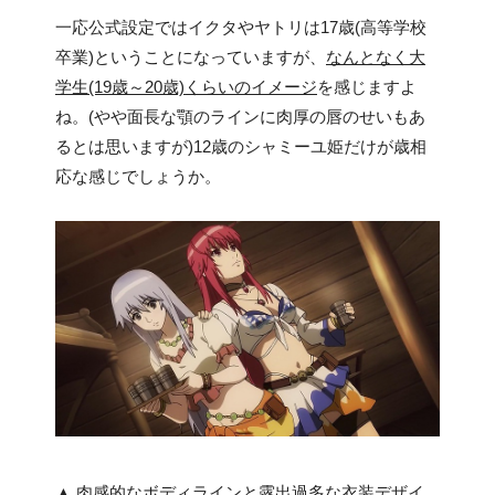
一応公式設定ではイクタやヤトリは17歳(高等学校
卒業)ということになっていますが、
なんとなく大
学生(19歳～20歳)くらいのイメージ
を感じますよ
ね。(やや面長な顎のラインに肉厚の唇のせいもあ
るとは思いますが)12歳のシャミーユ姫だけが歳相
応な感じでしょうか。
▲ 肉感的なボディラインと露出過多な衣装デザイ