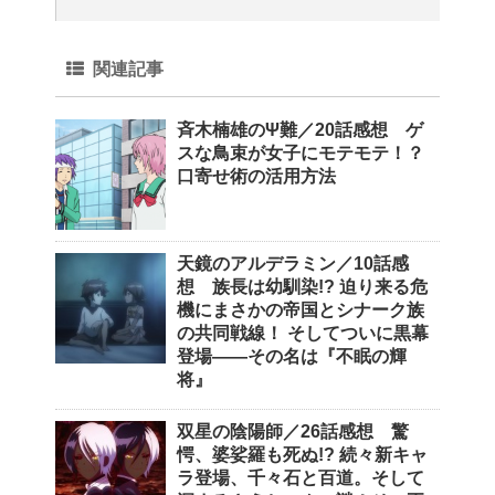
関連記事
斉木楠雄のΨ難／20話感想 ゲ
スな鳥束が女子にモテモテ！？
口寄せ術の活用方法
天鏡のアルデラミン／10話感
想 族長は幼馴染!? 迫り来る危
機にまさかの帝国とシナーク族
の共同戦線！ そしてついに黒幕
登場――その名は『不眠の輝
将』
双星の陰陽師／26話感想 驚
愕、婆娑羅も死ぬ!? 続々新キャ
ラ登場、千々石と百道。そして