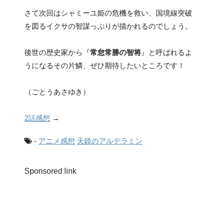
さて次回はシャミーユ姫の危機を救い、国境線突破
を図るイクサの智謀っぷりが描かれるのでしょう。
後世の歴史家から『
常怠常勝の智将
』と呼ばれるよ
うになるその片鱗、ぜひ期待したいところです！
（ごとうあさゆき）
2話感想
→
-
アニメ感想
天鏡のアルデラミン
Sponsored link