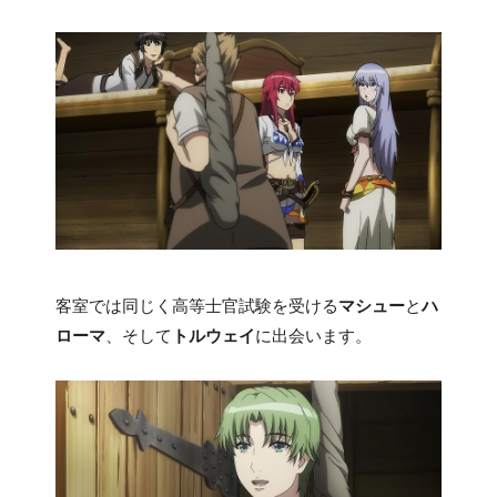
客室では同じく高等士官試験を受ける
マシュー
と
ハ
ローマ
、そして
トルウェイ
に出会います。