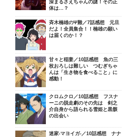
深まるさえちゃんの謎！その正
体は…？
斉木楠雄のΨ難／7話感想 元旦
だよ！全員集合！！楠雄の願い
は届くのか！？
甘々と稲妻／10話感想 魚の三
枚おろしは難しい つむぎちゃ
んは「生き物を食べること」に
感動！
クロムクロ／10話感想 フスナ
ーニの脱走劇のその先は 剣之
介自身から語られる雪姫と黒骸
の出会い
迷家-マヨイガ-／10話感想 ナナ