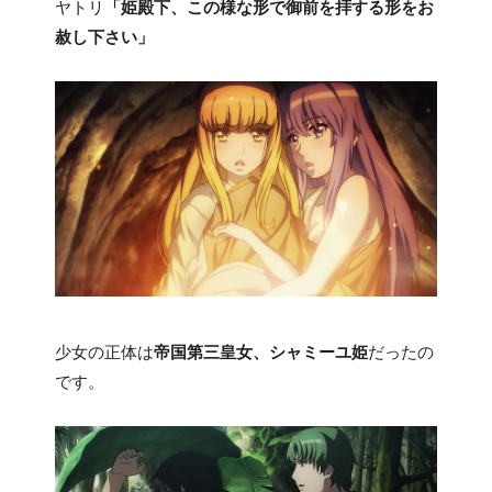
ヤトリ
「姫殿下、この様な形で御前を拝する形をお
赦し下さい」
少女の正体は
帝国第三皇女、シャミーユ姫
だったの
です。