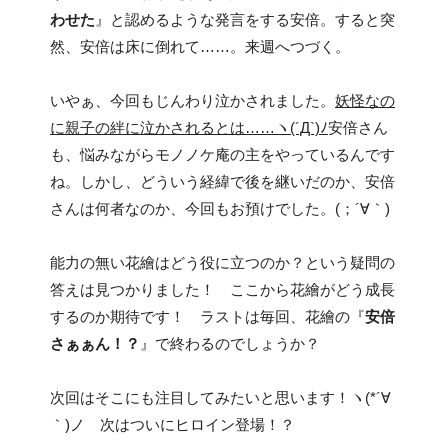
わせた
』と認めるような発言をする安倍。すると突
然、安倍は床に倒れて……。来週へつづく。
いやぁ、今回もじんわり泣かされました。
妖怪なの
に親子の絆に泣かされるとは……ヽ(´Д`)ﾉ
安倍さん
も、悩みながらモノノケ庵の主をやっているんです
ね。しかし、どういう経緯で後を継いだのか、安倍
さんは何者なのか、今回もお預けでした。(；´∀｀)
能力の無い花繪はどう役に立つのか？という疑問の
答えは見つかりました！ ここから花繪がどう成長
するのか期待です！ ラストは毎回、花繪の『
安倍
さぁぁん！？
』で終わるのでしょうか？
次回はそこにも注目してみたいと思います！ヽ(*´∀
｀)ノ 次はついにヒロイン登場！？