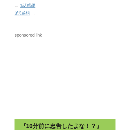
←
1話感想
3話感想
→
sponsored link
『10分前に忠告したよな！？』