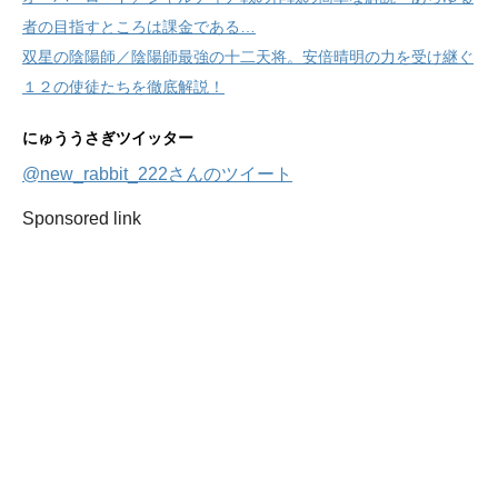
者の目指すところは課金である…
双星の陰陽師／陰陽師最強の十二天将。安倍晴明の力を受け継ぐ
１２の使徒たちを徹底解説！
にゅううさぎツイッター
@new_rabbit_222さんのツイート
Sponsored link