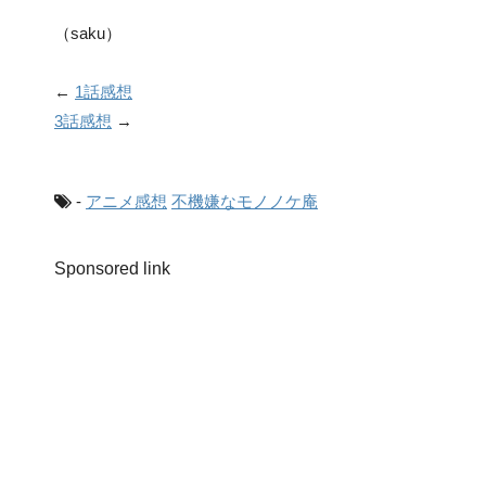
（saku）
←
1話感想
3話感想
→
-
アニメ感想
不機嫌なモノノケ庵
Sponsored link