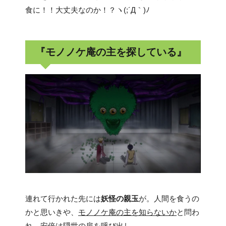
食に！！大丈夫なのか！？ヽ(;´Д｀)ﾉ
『モノノケ庵の主を探している』
連れて行かれた先には
妖怪の親玉
が。人間を食うの
かと思いきや、
モノノケ庵の主を知らないか
と問わ
れ、安倍は隠世の扉を呼び出し……。