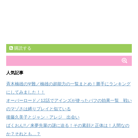
購読する
人気記事
斉木楠雄のΨ難／楠雄の超能力の一覧まとめ！勝手にランキング
にしてみました！！
オーバーロード／12話でアインズが使ったバフの効果一覧 戦い
のマゾさは縛りプレイと似ている
後藤久美子とジャン・アレジ 出会い
ばくおん!!／来夢先輩の謎に迫る！その素顔と正体は！人間なの
か？それとも…？