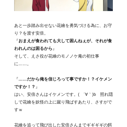
あと一歩踏み出せない花繪を勇気づける為に、お守
り？を渡す安倍。
『
おまえが食われても大して困んねぇが、それが食
われんのは困るから
』
そして、えさ役が花繪のモノノケ庵の初仕事
に……。
『
……だから俺を信じろって事ですか！？イケメン
ですか！？
』
はい、安倍さんはイケメンです。( ´∀｀)b 照れ隠
しで花繪を妖怪の上に蹴り飛ばすあたり、さすがで
すｗ
花繪を追って飛び出した安倍さんまでギギギギの餌