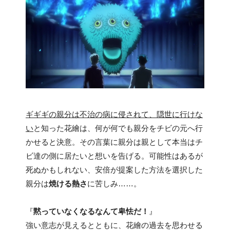
ギギギの親分は不治の病に侵されて、隠世に行けな
い
と知った花繪は、何が何でも親分をチビの元へ行
かせると決意。その言葉に親分は親として本当はチ
ビ達の側に居たいと想いを告げる。可能性はあるが
死ぬかもしれない、安倍が提案した方法を選択した
親分は
焼ける熱さ
に苦しみ……。
『
黙っていなくなるなんて卑怯だ！
』
強い意志が見えるとともに、花繪の過去を思わせる