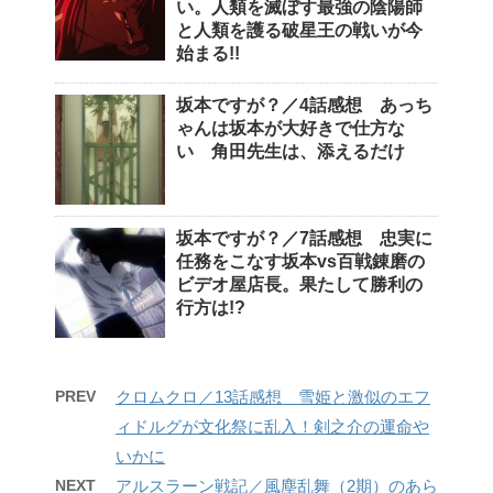
い。人類を滅ぼす最強の陰陽師
と人類を護る破星王の戦いが今
始まる!!
坂本ですが？／4話感想 あっち
ゃんは坂本が大好きで仕方な
い 角田先生は、添えるだけ
坂本ですが？／7話感想 忠実に
任務をこなす坂本vs百戦錬磨の
ビデオ屋店長。果たして勝利の
行方は!?
PREV
クロムクロ／13話感想 雪姫と激似のエフ
ィドルグが文化祭に乱入！剣之介の運命や
いかに
NEXT
アルスラーン戦記／風塵乱舞（2期）のあら