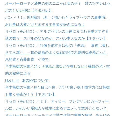
オーバーロード／漆黒の剣のニニャは女の子？ 姉のツアレはセ
バスといい仲に【ネタバレ】
バンドリ！／9話感想 珍しく描かれたライブハウスの裏事情。
お仕事は大変だけどますます音楽が好きになる！
リゼロ（Re:ゼロ）／アルデバランの正体にまつわる重大すぎる
謎の数々 スバルの父なのか、スバル本人なのか【ネタバレ】
リゼロ（Re:ゼロ）／想像を絶する15話の『終焉』 最後は美し
さすら漂う、一枚の絵画のような幻想的で悲劇的な終幕だった
尾崎豊と斉藤由貴 小樽で
斉木楠雄のΨ難／兄より優れた弟など存在しない！楠雄の兄・空
助の秘密に迫る
Hot limit あのPVについて
斉木楠雄のΨ難／見た目は不良、だけど良い奴！燃堂力には楠雄
も驚く秘密が！？【ネタバレ】
リゼロ（Re:ゼロ）／ミミ、ティビー、フレデリカにガーフィー
ルに、かわいい系獣人が戦場に出るアニメって意外と少ない？
オーバーロード／シャルティア戦の作戦の簡単な解説 あらゆる