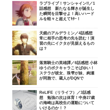
ラブライブ！サンシャイン!!／1
話感想 新たなる輝きが誕生し
た瞬間を目撃せよ！高いハード
ルを軽々と超えてｷﾀｰ！
天鏡のアルデラミン／4話感想
常に相手の思考の先を読む！演
習の先にイクタが見据えるもの
は？
落第騎士の英雄譚／6話感想 小林
ゆうのボクキャラこそばゆい！
ステラが彼女、珠雫が妹、絢瀬
が同胞で、蔵人がDQNで
ReLIFE（リライフ）／3話感
想 勉強の次は体育！中身27歳
の海崎は高校生の運動について
いけるのか！？