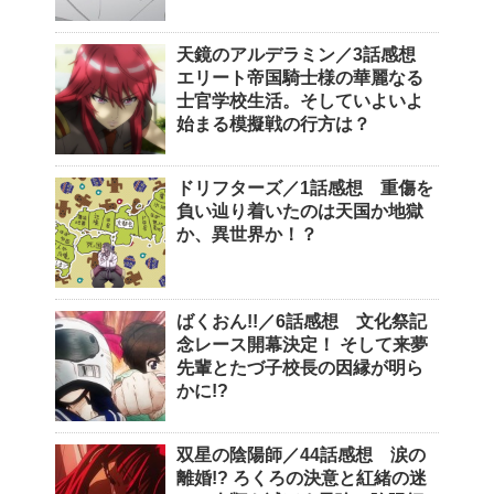
天鏡のアルデラミン／3話感想
エリート帝国騎士様の華麗なる
士官学校生活。そしていよいよ
始まる模擬戦の行方は？
ドリフターズ／1話感想 重傷を
負い辿り着いたのは天国か地獄
か、異世界か！？
ばくおん!!／6話感想 文化祭記
念レース開幕決定！ そして来夢
先輩とたづ子校長の因縁が明ら
かに!?
双星の陰陽師／44話感想 涙の
離婚!? ろくろの決意と紅緒の迷