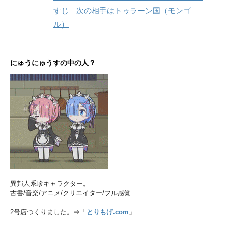
すじ 次の相手はトゥラーン国（モンゴ
ル）
にゅうにゅうすの中の人？
異邦人系珍キャラクター。
古書/音楽/アニメ/クリエイター/フル感覚
2号店つくりました。⇒「
とりもげ.com
」