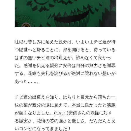
壮絶な苦しみに耐えた親分は、いよいよチビ達が待
つ隠世へと帰ることに。扉を開けると、待っている
はずの無いチビ達の出迎えが。諦めなくて良かっ
た。感謝を伝える親分に安倍は自分の無力さを謝罪
する。花繪も失礼を詫びるが絶対に譲れない想いが
あった……。
チビ達の出迎えを知り、
はらりと目元から落ちた一
枚の葉が親分の涙に見えて、本当に良かったと涙腺
が熱くなりました。(つд；)
安倍さんの妖怪に対す
る誠実さ、花繪の芯の強さと優しさ。だんだんと良
いコンビになってきました！