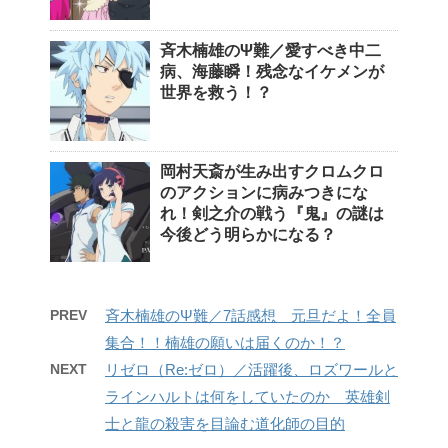
斉木楠雄のΨ難／愛すべき中二
病、海藤瞬！残念なイケメンが
世界を救う！？
岡村天斎が生み出すクロムクロ
のアクションに病みつきにな
れ！剣之介の戦う『鬼』の謎は
今後どう明らかになる？
PREV
斉木楠雄のΨ難／7話感想 元旦だよ！全員
集合！！楠雄の願いは届くのか！？
NEXT
リゼロ（Re:ゼロ）／活躍後、ロズワールと
ラインハルトは何をしていたのか 英雄剣
士と龍の殺害を目論む道化師の目的