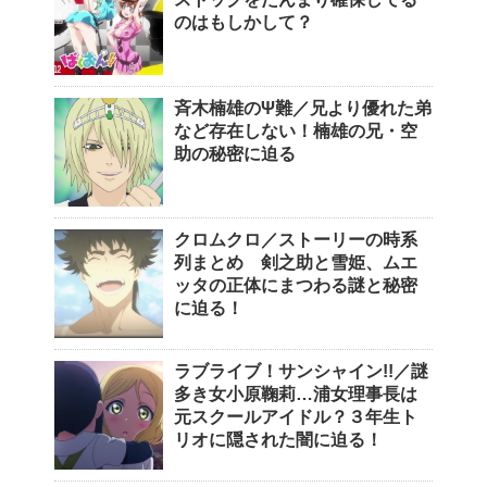
のはもしかして？
斉木楠雄のΨ難／兄より優れた弟
など存在しない！楠雄の兄・空
助の秘密に迫る
クロムクロ／ストーリーの時系
列まとめ 剣之助と雪姫、ムエ
ッタの正体にまつわる謎と秘密
に迫る！
ラブライブ！サンシャイン!!／謎
多き女小原鞠莉…浦女理事長は
元スクールアイドル？３年生ト
リオに隠された闇に迫る！