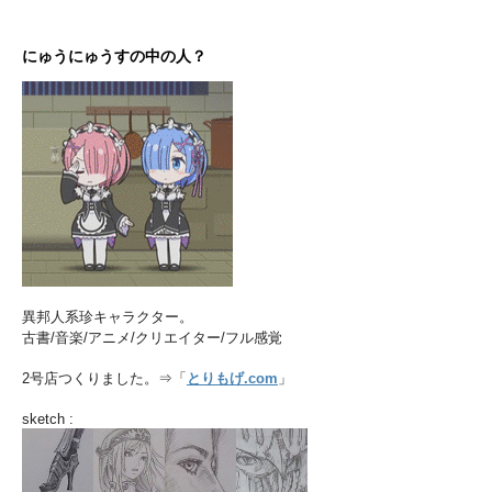
にゅうにゅうすの中の人？
異邦人系珍キャラクター。
古書/音楽/アニメ/クリエイター/フル感覚
2号店つくりました。⇒「
とりもげ.com
」
sketch :