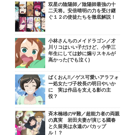
双星の陰陽師／陰陽師最強の十
二天将。安倍晴明の力を受け継
ぐ１２の使徒たちを徹底解説！
小林さんちのメイドラゴン／才
川リコはいい子だけど、小学三
年生にしては妙に煽りスキルが
高かった(でも泣く)
ばくおん!!／ゲス可愛いアラフォ
ー処女たづ子校長の明日やいか
に 実は作品を支える影の主
役？
斉木楠雄のΨ難／超能力者の両親
の真実 岩田夫妻が演じる國春
と久留美は永遠のバカップ
ル！？