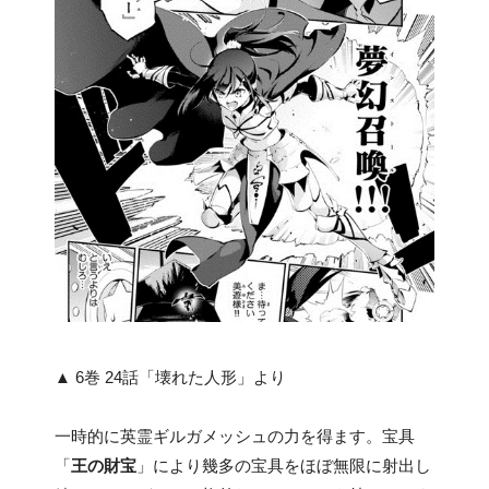
▲ 6巻 24話「壊れた人形」より
一時的に英霊ギルガメッシュの力を得ます。宝具
「
王の財宝
」により幾多の宝具をほぼ無限に射出し