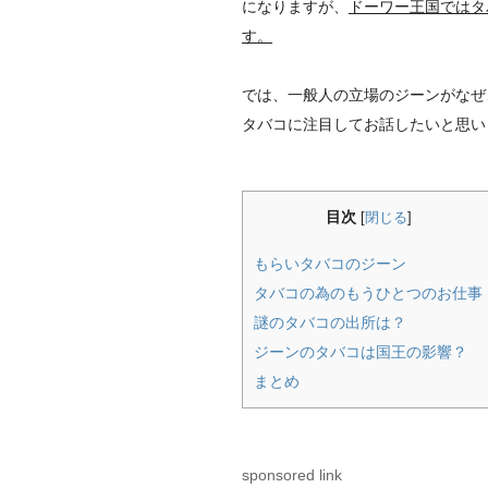
になりますが、
ドーワー王国ではタ
す。
では、一般人の立場のジーンがなぜ
タバコに注目してお話したいと思います
目次
[
閉じる
]
もらいタバコのジーン
タバコの為のもうひとつのお仕事
謎のタバコの出所は？
ジーンのタバコは国王の影響？
まとめ
sponsored link