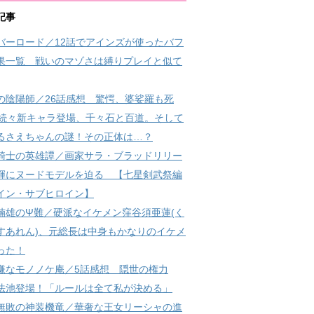
記事
バーロード／12話でアインズが使ったバフ
果一覧 戦いのマゾさは縛りプレイと似て
の陰陽師／26話感想 驚愕、婆娑羅も死
? 続々新キャラ登場、千々石と百道。そして
るさえちゃんの謎！その正体は…？
騎士の英雄譚／画家サラ・ブラッドリリー
輝にヌードモデルを迫る 【七星剣武祭編
イン・サブヒロイン】
楠雄のΨ難／硬派なイケメン窪谷須亜蓮(く
すあれん)、元総長は中身もかなりのイケメ
った！
嫌なモノノケ庵／5話感想 隠世の権力
法池登場！「ルールは全て私が決める」
無敗の神装機竜／華奢な王女リーシャの進