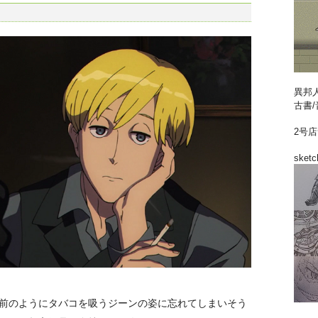
異邦
古書/
2号
sketc
前のようにタバコを吸うジーンの姿に忘れてしまいそう