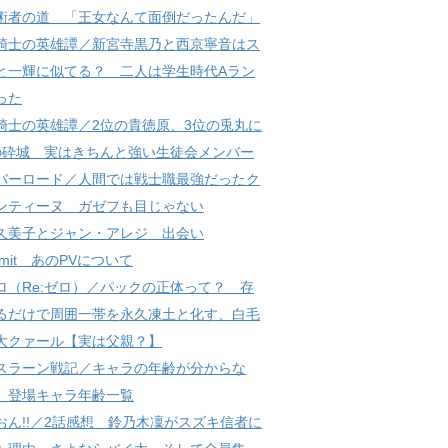
術者の道 「王女なんて面倒だったんだ」
騎士の英雄譚／新宮寺黒乃と西京寧音はス
と一輝に似てる？ 二人は学生時代Aラン
った
騎士の英雄譚／2位の貴徳原、3位の兎丸に
の砕城 実はきちんと強い生徒会メンバー
バーロード／人間では戦士職最強だったク
ンティーヌ ガゼフも目じゃない
久美子とジャン・アレジ 出会い
 limit あのPVについて
ロ（Re:ゼロ）／パックの正体って？ 存
るだけで周囲一帯を永久凍土と化す、白毛
大クァール【実は父親？】
スラーン戦記／キャラの年齢が分からな
 登場キャラ年齢一覧
おん!!／2話感想 鈴乃木凜がスズキ信者に