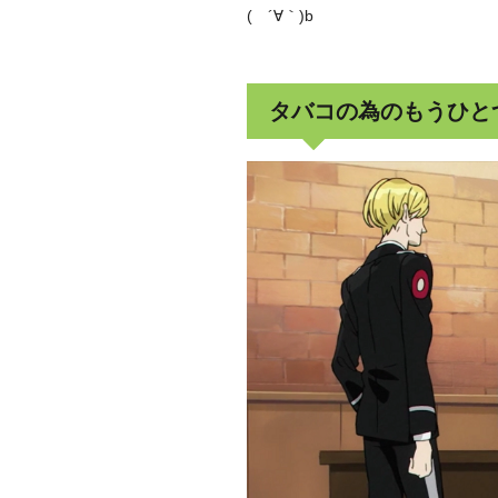
( ´∀｀)b
タバコの為のもうひと