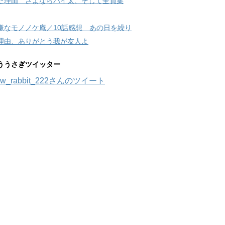
た理由 さよならバイ太、そして全員集
嫌なモノノケ庵／10話感想 あの日を繰り
理由、ありがとう我が友人よ
ううさぎツイッター
w_rabbit_222さんのツイート