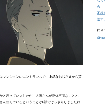
なっ
合！
不機
返す
にゅ
@ne
はマンションのエントランスで、
上品なおじさま
から貰
かと思っていましたが、大家さんが正体不明なことと、
さん住んでいるということが6話ではっきりしましたね