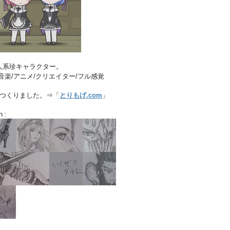
人系珍キャラクター。
音楽/アニメ/クリエイター/フル感覚
店つくりました。⇒「
とりもげ.com
」
h :