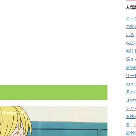
人気
オー
の効
いる
双星
ぬ!
深ま
落第
は一
のメ
斉木
ぼや
ンだ
不機
者、
最弱