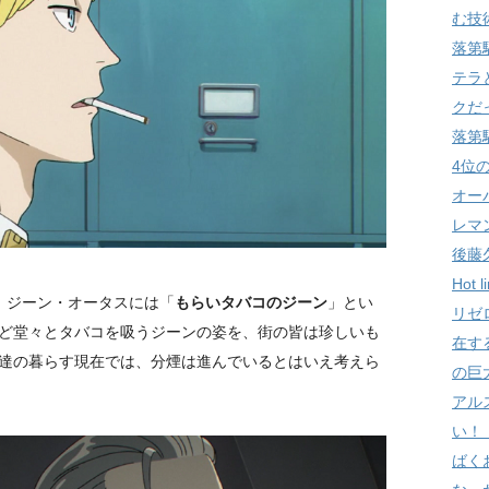
む技
落第
テラ
クだ
落第
4位
オー
レマ
後藤
Hot
、ジーン・オータスには「
もらいタバコのジーン
」とい
リゼ
ど堂々とタバコを吸うジーンの姿を、街の皆は珍しいも
在す
達の暮らす現在では、分煙は進んでいるとはいえ考えら
の巨
アル
い！
ばく