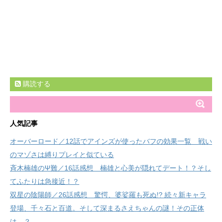
購読する
人気記事
オーバーロード／12話でアインズが使ったバフの効果一覧 戦い
のマゾさは縛りプレイと似ている
斉木楠雄のΨ難／16話感想 楠雄と心美が隠れてデート！？そし
てふたりは急接近！？
双星の陰陽師／26話感想 驚愕、婆娑羅も死ぬ!? 続々新キャラ
登場、千々石と百道。そして深まるさえちゃんの謎！その正体
は…？