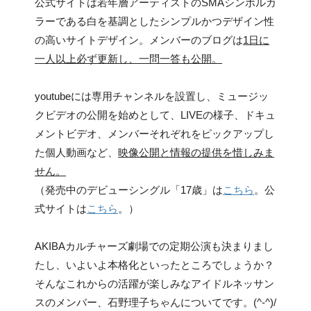
公式サイトは若年層アーティストのSMAシンボルカ
ラーである白を基調としたシンプルかつデザイン性
の高いサイトデザイン。メンバーのブログは
1日に
一人以上必ず更新し、一問一答も公開。
youtubeには専用チャンネルを設置し、ミュージッ
クビデオの公開を始めとして、LIVEの様子、ドキュ
メントビデオ、メンバーそれぞれをピックアップし
た個人動画など、
映像公開と情報の提供を惜しみま
せん。
（発売中のデビューシングル「17歳」は
こちら
。公
式サイトは
こちら
。）
AKIBAカルチャーズ劇場での定期公演も決まりまし
たし、いよいよ本格化といったところでしょうか？
そんなこれからの活躍が楽しみなアイドルネッサン
スのメンバー、石野理子ちゃんについてです。(^-^)/