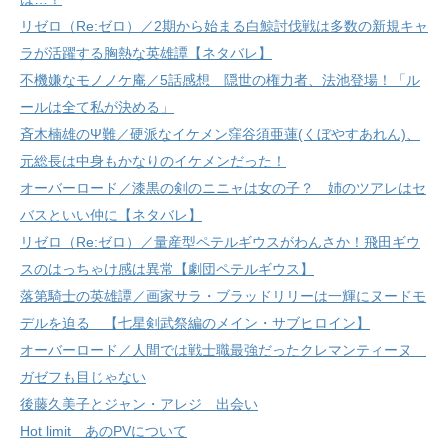
リゼロ（Re:ゼロ）／2期から始まる白鯨討伐戦は多数の新規キャ
ラが活躍する胸熱な英雄譚【ネタバレ】
不機嫌なモノノケ庵／5話感想 隠世の権力者、法池登場！「ル
ールは全て私が決める」
斉木楠雄のΨ難／硬派なイケメン窪谷須亜蓮(くぼやすあれん)、
元総長は中身もかなりのイケメンだった！
オーバーロード／漆黒の剣のニニャは女の子？ 姉のツアレはセ
バスといい仲に【ネタバレ】
リゼロ（Re:ゼロ）／量産型ペテルギウスがわんさか！飛田ギウ
スのはっちゃけ感は異常【劇団ペテルギウス】
落第騎士の英雄譚／画家サラ・ブラッドリリーは一輝にヌードモ
デルを迫る 【七星剣武祭編のメイン・サブヒロイン】
オーバーロード／人間では戦士職最強だったクレマンティーヌ
ガゼフも目じゃない
後藤久美子とジャン・アレジ 出会い
Hot limit あのPVについて