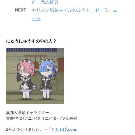
た 悪の経典
NEXT
カリスマ男装モデルのルウト セーラーム
ーン
にゅうにゅうすの中の人？
異邦人系珍キャラクター。
古書/音楽/アニメ/クリエイター/フル感覚
2号店つくりました。⇒「
とりもげ.com
」