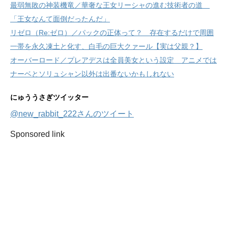
最弱無敗の神装機竜／華奢な王女リーシャの進む技術者の道
「王女なんて面倒だったんだ」
リゼロ（Re:ゼロ）／パックの正体って？ 存在するだけで周囲
一帯を永久凍土と化す、白毛の巨大クァール【実は父親？】
オーバーロード／プレアデスは全員美女という設定 アニメでは
ナーベとソリュシャン以外は出番ないかもしれない
にゅううさぎツイッター
@new_rabbit_222さんのツイート
Sponsored link