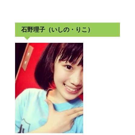
石野理子（いしの・りこ）